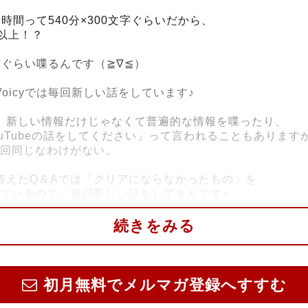
時間って540分×300文字ぐらいだから、
字以上！？
れぐらい喋るんです（≧∇≦）
oicyでは毎回新しい話をしています♪
、新しい情報だけじゃなくて普遍的な情報を喋ったり、
ouTubeの話をしてください」って言われることもあります
毎回同じなわけがない。
答えたQ＆Aでは「クリアにならなかったもの」を
しているので、毎回新しい話をしてるんです♪
IKUMAFIA IKEBUKUROでの『鴨頭嘉人1日店長』も、
続きをみる
その瞬間に起きたこと》を拾いながら《空気を作っていく
例でいうと『全部新作コンテンツ』
初月無料でメルマガ登録へすすむ
時間分で、これを365日喋ってる！