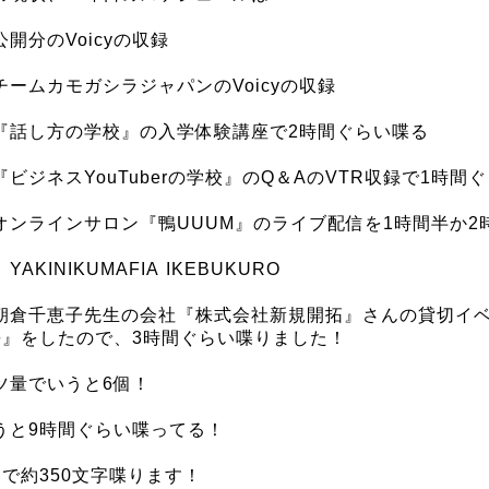
開分のVoicyの収録
チームカモガシラジャパンのVoicyの収録
『話し方の学校』の入学体験講座で2時間ぐらい喋る
ビジネスYouTuberの学校』のQ＆AのVTR収録で1時間
オンラインサロン『鴨UUUM』のライブ配信を1時間半か2
AKINIKUMAFIA IKEBUKURO
朝倉千恵子先生の会社『株式会社新規開拓』さんの貸切イ
長』をしたので、3時間ぐらい喋りました！
ツ量でいうと6個！
うと9時間ぐらい喋ってる！
間で約350文字喋ります！