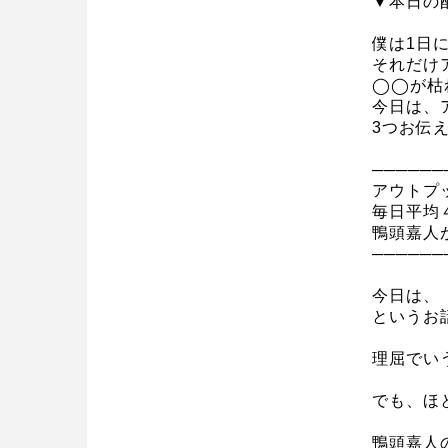
▼本日の
僕は1日
それだけ
◯◯が枯
今日は、
3つお伝
──────
アウトプ
毎日平均
鴨頭嘉人
──────
今日は、
というお
理屈でい
でも、ほ
鴨頭嘉人