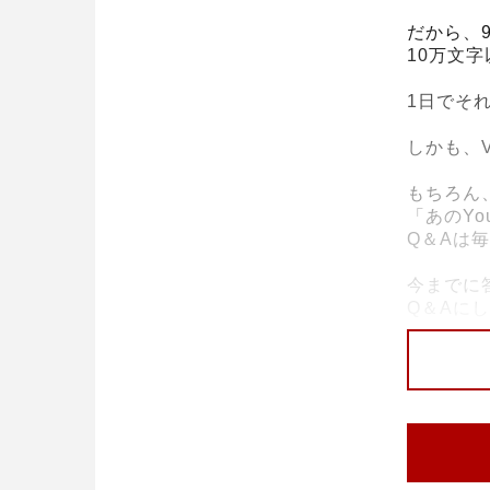
だから、9
10万文
1日でそ
しかも、V
もちろん
「あのY
Q＆Aは
今までに
Q＆Aに
YAKIN
《その場
一昨日の
1日6本9