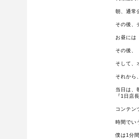
朝、通常公
その後、
お昼には
その後、『
そして、
それから、Y
当日は、
『1日店
コンテン
時間でい
僕は1分