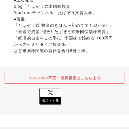
blog「たぱぞうの米国株投資」

YouTubeチャンネル「たぱぞう投資大学」

●著書

『たぱぞう式 投資のきほん ~初めてでも儲かる! 』

『最速で資産1億円! たぱぞう式米国個別株投資』

『経済的自由をこの手に! 米国株で始める 100万円
からのセミリタイア投資術』

など米国株関連の著作を合計6冊上梓。
メルマガの不正・違反報告はこちらまで
ポストする