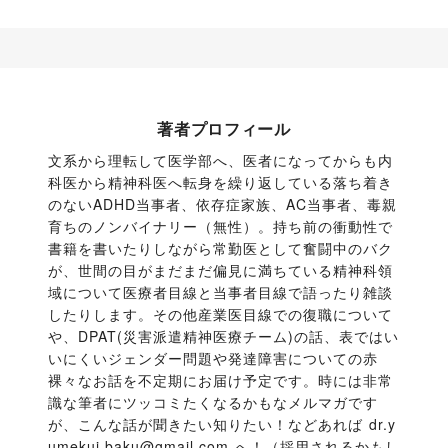
著者プロフィール
文系から理転して医学部へ、医者になってからも内
科医から精神科医へ転身を繰り返している落ち着き
のないADHD当事者、依存症家族、AC当事者、毒親
育ちのノンバイナリー（無性）。持ち前の衝動性で
書籍を書いたりしながら常勤医として奮闘中のバク
が、世間の目がまだまだ偏見に満ちている精神科領
域について医療者目線と当事者目線で語ったり雑談
したりします。その他産業医目線での復職について
や、DPAT(災害派遣精神医療チーム)の話、表ではい
いにくいジェンダー問題や発達障害についての赤
裸々なお話を不定期にお届け予定です。時には非常
識な筆者にツッコミたくなるかもなメルマガです
が、こんな話が聞きたい知りたい！などあれば dr.y
umekui.baku@gmail.com へ！（採用されるかもし