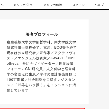
方へ
メルマガ発行
メルマガ解除
ログイン
ヘルプ
著者プロフィール
慶應義塾大学文学部哲学科、同大学院文学
研究科修士課程修了。電通、BCG等を経て
現在は独立研究者／著作家／アクティヴィ
スト／エンジェル投資家／J-WAVE「Bibli
otheca」番組ナヴィゲーター／世界経済
フォーラムGNI研究員／人文科学と経営科
学の交差点に生息／著作の累計販売部数は
100万部超／社会彫刻を目指すレジスタン
スに「武器をバラ撒く」をミッションに活
動しています