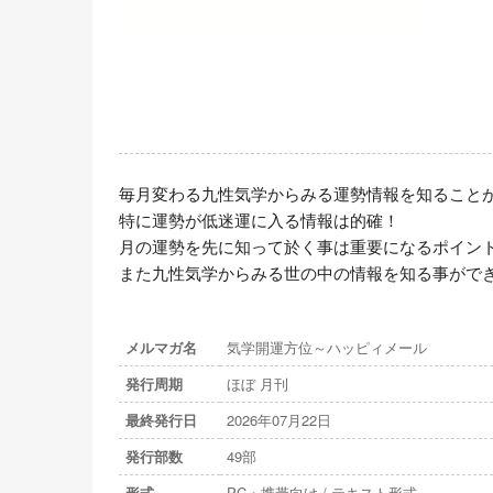
毎月変わる九性気学からみる運勢情報を知ることが
特に運勢が低迷運に入る情報は的確！

月の運勢を先に知って於く事は重要になるポイント
また九性気学からみる世の中の情報を知る事がで
メルマガ名
気学開運方位～ハッピィメール
発行周期
ほぼ 月刊
最終発行日
2026年07月22日
発行部数
49部
形式
PC・携帯向け / テキスト形式