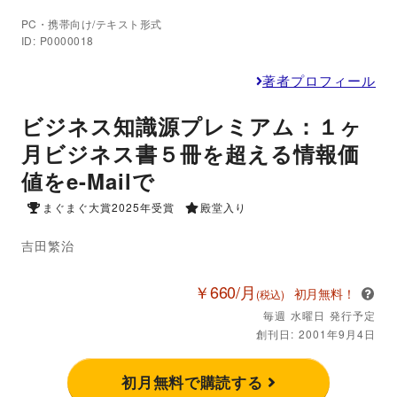
PC・携帯向け/テキスト形式
ID: P0000018
著者プロフィール
ビジネス知識源プレミアム：１ヶ
月ビジネス書５冊を超える情報価
値をe-Mailで
まぐまぐ大賞2025年受賞
殿堂入り
吉田繁治
￥660/月
初月無料！
(税込)
毎週 水曜日 発行予定
創刊日: 2001年9月4日
初月無料で購読する