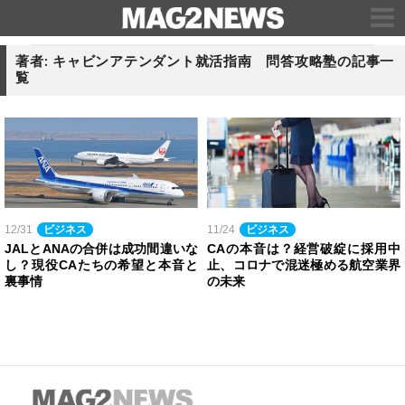
著者: キャビンアテンダント就活指南 問答攻略塾の記事一
覧
12/31
ビジネス
11/24
ビジネス
JALとANAの合併は成功間違いな
CAの本音は？経営破綻に採用中
し？現役CAたちの希望と本音と
止、コロナで混迷極める航空業界
裏事情
の未来