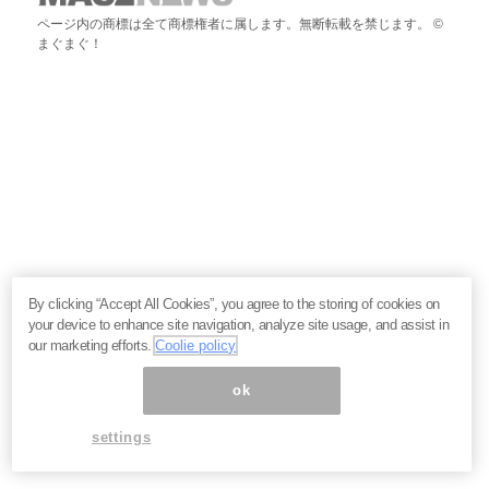
ページ内の商標は全て商標権者に属します。無断転載を禁じます。 ©
まぐまぐ！
By clicking “Accept All Cookies”, you agree to the storing of cookies on
your device to enhance site navigation, analyze site usage, and assist in
our marketing efforts.
Coolie policy
ok
settings