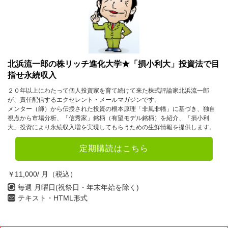
2023年
1月
2月
3月
4月
5月
6月
北浜流一郎の株リッチ進化大学★「損小利大」投資法で目
指せ永続収入
7月
8月
9月
２０年以上にわたって個人投資家を育て続けて来た株式評論家北浜流一郎
10月
11月
12月
が、責任配信するエクセレント・メールマガジンです。
メンター（師）から伝授された投資の根本原理「非風非幡」に基づき、独自
視点から市場分析、「信秀家」銘柄（有望モデル銘柄）を紹介、「損小利
2022年
大」投資により永続収入増を実現してもらうための生鮮情報を提供します。
1月
2月
3月
定期購読はこちら
4月
5月
6月
￥11,000/ 月（税込）
7月
8月
9月
毎週 月曜日(祝祭日・年末年始を除く)
テキスト・HTML形式
10月
11月
12月
2021年