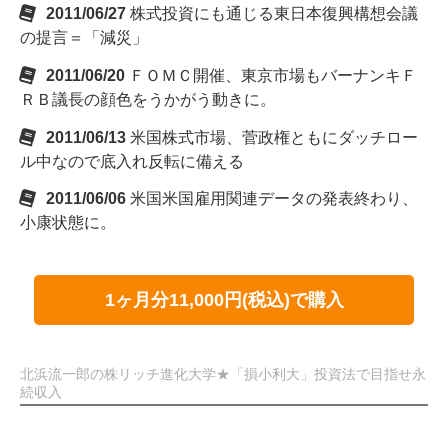
2011/06/27
株式投資にも通じる東日本復興構想会議
の提言＝「減災」
2011/06/20
ＦＯＭＣ開催、東京市場もバーナンキＦ
ＲＢ議長の顔色をうかがう動きに。
2011/06/13
米国株式市場、菅政権ともにダッチロー
ル中なので底入れ反転に備える
2011/06/06
米国米国雇用関連データの発表終わり、
小康状態に。
1ヶ月分11,000円(税込)で購入
北浜流一郎の株リッチ進化大学★「損小利大」投資法で目指せ永
続収入