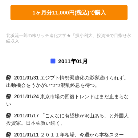
1ヶ月分11,000円(税込)で購入
北浜流一郎の株リッチ進化大学★「損小利大」投資法で目指せ永
続収入
2011年01月
2011/01/31
エジプト情勢緊迫化の影響避けられず。
出動機会をうかがいつつ混乱終息を待つ。
2011/01/24
東京市場の回復トレンドはまだ止まらな
い
2011/01/17
「こんなに有望株が沢山ある」と外国人
投資家。日本株買い続く。
2011/01/11
２０１１年相場、今週から本格スター