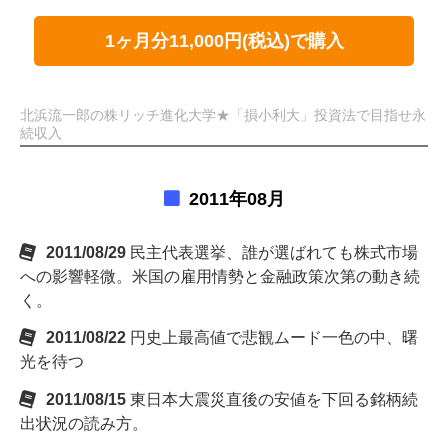
1ヶ月分11,000円(税込)で購入
北浜流一郎の株リッチ進化大学★「損小利大」投資法で目指せ永
続収入
2011年08月
2011/08/29
民主代表選挙、誰が選ばれても株式市場
への影響軽微。米国の雇用情勢と金融政策次第の動き続
く。
2011/08/22
円史上最高値で悲観ムード一色の中、曙
光を待つ
2011/08/15
東日本大震災直後の安値を下回る銘柄続
出状況の読み方。