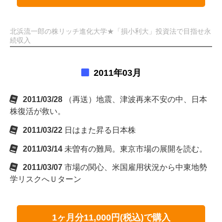
北浜流一郎の株リッチ進化大学★「損小利大」投資法で目指せ永
続収入
2011年03月
2011/03/28
（再送）地震、津波再来不安の中、日本
株復活が救い。
2011/03/22
日はまた昇る日本株
2011/03/14
未曽有の難局。東京市場の展開を読む。
2011/03/07
市場の関心、米国雇用状況から中東地勢
学リスクへＵターン
1ヶ月分11,000円(税込)で購入