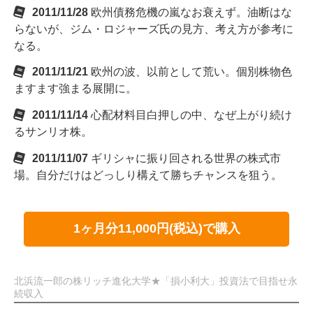
2011/11/28
欧州債務危機の嵐なお衰えず。油断はな
らないが、ジム・ロジャーズ氏の見方、考え方が参考に
なる。
2011/11/21
欧州の波、以前として荒い。個別株物色
ますます強まる展開に。
2011/11/14
心配材料目白押しの中、なぜ上がり続け
るサンリオ株。
2011/11/07
ギリシャに振り回される世界の株式市
場。自分だけはどっしり構えて勝ちチャンスを狙う。
1ヶ月分11,000円(税込)で購入
北浜流一郎の株リッチ進化大学★「損小利大」投資法で目指せ永
続収入