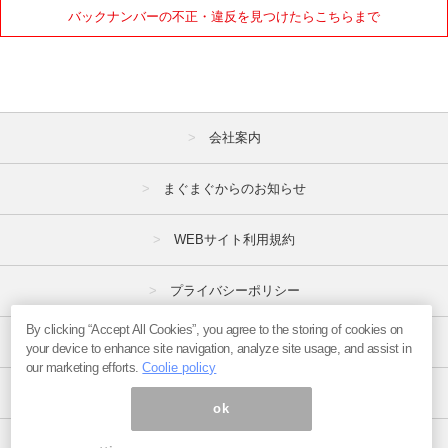
バックナンバーの不正・違反を見つけたらこちらまで
1月
2月
3月
4月
5月
6月
7月
8月
9月
会社案内
10月
11月
12月
まぐまぐからのお知らせ
2020年
1月
2月
3月
WEBサイト利用規約
4月
5月
6月
プライバシーポリシー
7月
8月
9月
By clicking “Accept All Cookies”, you agree to the storing of cookies on
特定商取引法
10月
11月
12月
your device to enhance site navigation, analyze site usage, and assist in
our marketing efforts.
Coolie policy
広告掲載はこちら
2019年
ok
1月
2月
3月