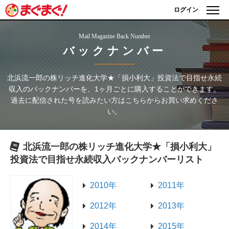
ログイン
Mail Magazine Back Number
バックナンバー
北浜流一郎の株リッチ進化大学★「損小利大」投資法で目指せ永続
収入
のバックナンバーを、1ヶ月ごとに購入することができます。
過去に配信された号を読みたい方はこちらからお買い求めくださ
い。
北浜流一郎の株リッチ進化大学★「損小利大」
投資法で目指せ永続収入
バックナンバーリスト
2010年
2011年
2012年
2013年
2014年
2015年