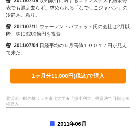
2011/07/19
欧州銀行に対するストレステスト結果発
表でも混乱去らず。求められる「なでしこジャパン」の
冷静さ、粘り。
2011/07/11
ウォーレン・バフェット氏の会社は2月以
降、株に3200億円を投資
2011/07/04
日経平均の５月高値１００１７円が見え
て来た。
1ヶ月分11,000円(税込)で購入
北浜流一郎の株リッチ進化大学★「損小利大」投資法で目指せ永
続収入
2011年06月