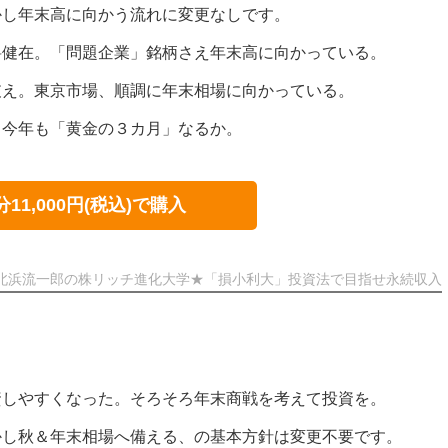
かし年末高に向かう流れに変更なしです。
料健在。「問題企業」銘柄さえ年末高に向かっている。
支え。東京市場、順調に年末相場に向かっている。
。今年も「黄金の３カ月」なるか。
分11,000円(税込)で購入
北浜流一郎の株リッチ進化大学★「損小利大」投資法で目指せ永続収入
資しやすくなった。そろそろ年末商戦を考えて投資を。
かし秋＆年末相場へ備える、の基本方針は変更不要です。