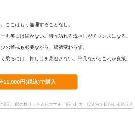
週。ここはもう無理することなし。
リーも毎日は続かない。時々訪れる浅押しがチャンスになる。
多少の警戒も必要ながら、騰勢変わらず。
まく乗るには、押し目を見逃さない。平凡ながらこれが良策。
分11,000円(税込)で購入
北浜流一郎の株リッチ進化大学★「損小利大」投資法で目指せ永続収入