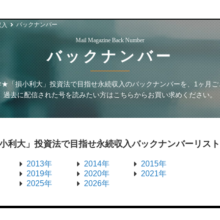
バックナンバー
収入
Mail Magazine Back Number
バックナンバー
学★「損小利大」投資法で目指せ永続収入
のバックナンバーを、1ヶ月ご
過去に配信された号を読みたい方はこちらからお買い求めください。
小利大」投資法で目指せ永続収入
バックナンバーリスト
2013年
2014年
2015年
2019年
2020年
2021年
2025年
2026年