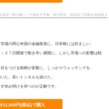
北浜流一郎の株リッチ進化大学★「損小利大」投資法で目指せ永続収入
り市場の関心米国の金融政策に。日本株には好ましい。
日～２７日開催で動き辛い展開に。しかし市場への影響は軽
し目をつける銘柄が多数に。しっかりウォッチングを。
開いた。長いトンネルも抜けた。
てず休み明けを待つのが正解です。
分11,000円(税込)で購入