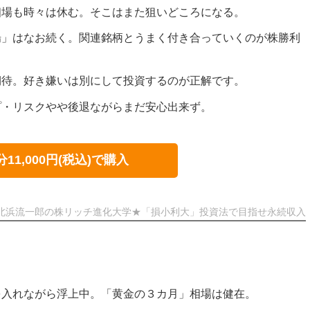
相場も時々は休む。そこはまた狙いどころになる。
場」はなお続く。関連銘柄とうまく付き合っていくのが株勝利
期待。好き嫌いは別にして投資するのが正解です。
プ・リスクやや後退ながらまだ安心出来ず。
分11,000円(税込)で購入
北浜流一郎の株リッチ進化大学★「損小利大」投資法で目指せ永続収入
を入れながら浮上中。「黄金の３カ月」相場は健在。