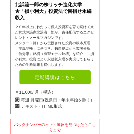
北浜流一郎の株リッチ進化大学
★「損小利大」投資法で目指せ永続
収入
２０年以上にわたって個人投資家を育て続けて来
た株式評論家北浜流一郎が、責任配信するエクセ
レント・メールマガジンです。
メンター（師）から伝授された投資の根本原理
「非風非幡」に基づき、独自視点から市場分析、
「信秀家」銘柄（有望モデル銘柄）を紹介、「損
小利大」投資により永続収入増を実現してもらう
ための生鮮情報を提供します。
定期購読はこちら
￥11,000/ 月（税込）
毎週 月曜日(祝祭日・年末年始を除く)
テキスト・HTML形式
バックナンバーの不正・違反を見つけたらこち
らまで