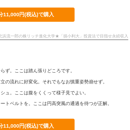
分11,000円(税込)で購入
北浜流一郎の株リッチ進化大学★「損小利大」投資法で目指せ永続収入
去らず。ここは踏ん張りどころです。
対立の流れに好変化。それでもなお慎重姿勢崩せず。
ッシュ。ここは腹をくくって様子見でよい。
シートベルトを。ここは円高突風の通過を待つが正解。
分11,000円(税込)で購入