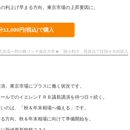
米の利上げ早まる方向。東京市場の上昇要因に。
分11,000円(税込)で購入
北浜流一郎の株リッチ進化大学★「損小利大」投資法で目指せ永続収入
講演。東京市場にプラスに働く状況です。
ホールでのイエレンＦＲＢ議長講演を待つ日々続く。
たいのは、「秋＆年末相場へ備える」です。
終る方向。秋＆年末相場に向けて準備開始を。
部に新値更新銘柄２３も。