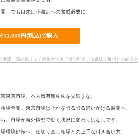
展開。でも目先は小波乱への警戒必要に。
分11,000円(税込)で購入
北浜流一郎の株リッチ進化大学★「損小利大」投資法で目指せ永続収入
東京東京市場。不人気有望株株を見逃すな。
ー相場全開。東京市場はそれを恐る恐る追いかける展開へ。
がら、市場が海外情勢で動く状況に変わりはなしです。
市場環境好転へ。仕切り直し相場との上手な付き合い方。