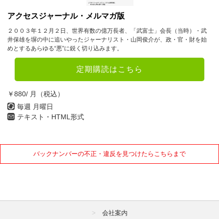
1月
2月
3月
アクセスジャーナル・メルマガ版
２００３年１２月２日、世界有数の億万長者、「武富士」会長（当時）・武
4月
5月
6月
井保雄を塀の中に追いやったジャーナリスト・山岡俊介が、政・官・財を始
めとするあらゆる“悪”に鋭く切り込みます。
7月
8月
9月
10月
11月
12月
定期購読はこちら
2022年
￥880/ 月（税込）
毎週 月曜日
1月
2月
3月
テキスト・HTML形式
4月
5月
6月
7月
8月
9月
バックナンバーの不正・違反を見つけたらこちらまで
10月
11月
12月
2021年
1月
2月
3月
会社案内