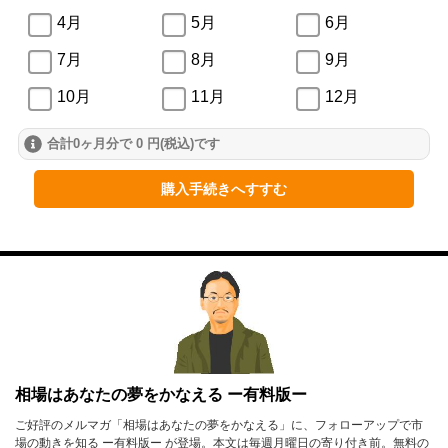
4月
5月
6月
7月
8月
9月
10月
11月
12月
合計0ヶ月分で 0 円(税込)です
2024年
1月
2月
3月
購入手続きへすすむ
4月
5月
6月
7月
8月
9月
10月
11月
12月
2023年
1月
2月
3月
相場はあなたの夢をかなえる ー有料版ー
4月
5月
6月
ご好評のメルマガ「相場はあなたの夢をかなえる」に、フォローアップで市
場の動きを知る ー有料版ー が登場。本文は毎週月曜日の寄り付き前。無料の