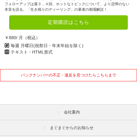
7月
8月
9月
フォローアップは週３，４回、ホットなトピックについて、より忌憚のない
本音を語る。「生き残りのディーリング」の著者の相場解説！
10月
11月
12月
定期購読はこちら
2022年
￥880/ 月（税込）
1月
2月
3月
毎週 月曜日(祝祭日・年末年始を除く)
テキスト・HTML形式
4月
5月
6月
7月
8月
9月
バックナンバーの不正・違反を見つけたらこちらまで
10月
11月
12月
2021年
1月
2月
3月
会社案内
4月
5月
6月
7月
8月
9月
まぐまぐからのお知らせ