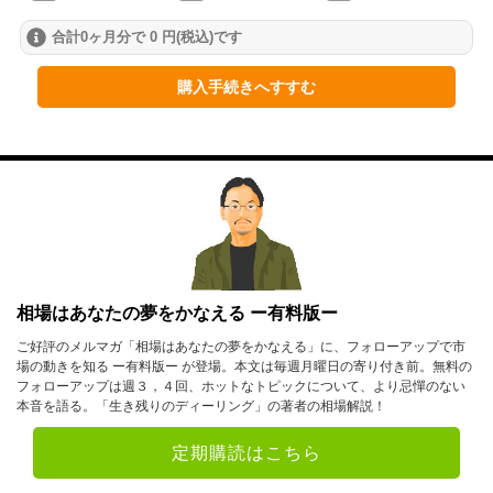
合計0ヶ月分で 0 円(税込)です
2024年
1月
2月
3月
購入手続きへすすむ
4月
5月
6月
7月
8月
9月
10月
11月
12月
2023年
1月
2月
3月
相場はあなたの夢をかなえる ー有料版ー
4月
5月
6月
ご好評のメルマガ「相場はあなたの夢をかなえる」に、フォローアップで市
場の動きを知る ー有料版ー が登場。本文は毎週月曜日の寄り付き前。無料の
7月
8月
9月
フォローアップは週３，４回、ホットなトピックについて、より忌憚のない
本音を語る。「生き残りのディーリング」の著者の相場解説！
10月
11月
12月
定期購読はこちら
2022年