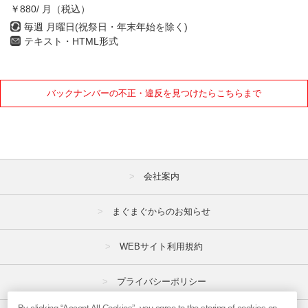
￥880/ 月（税込）
1月
2月
3月
毎週 月曜日(祝祭日・年末年始を除く)
テキスト・HTML形式
4月
5月
6月
7月
8月
9月
バックナンバーの不正・違反を見つけたらこちらまで
10月
11月
12月
2021年
1月
2月
3月
会社案内
4月
5月
6月
7月
8月
9月
まぐまぐからのお知らせ
10月
11月
12月
WEBサイト利用規約
2020年
プライバシーポリシー
1月
2月
3月