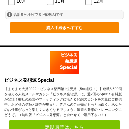
10月
11月
12月
合計0ヶ月分で 0 円(税込)です
2024年
1月
2月
3月
購入手続きへすすむ
4月
5月
6月
7月
8月
9月
10月
11月
12月
2023年
ビジネス発想源 Special
1月
2月
3月
【まぐまぐ大賞2022・ビジネス部門第1位受賞（5年連続！）】連載6,500回
を超える人気メールマガジン『ビジネス発想源』に、週2回のSpecial有料版
4月
5月
6月
が登場！御社の経営やマーケティングに活きる発想のヒントを大量にご提供
中。お客様の信頼と評判が集まり、皆さんのご商売がもっと面白く、あなた
7月
8月
9月
のお仕事がもっと楽しく大きくなるでしょう。毎週の発想のトレーニングに
どうぞ。（無料版『ビジネス発想源』と合わせてご活用下さい！）
10月
11月
12月
定期購読はこちら