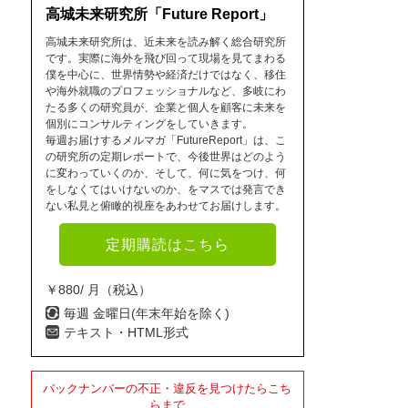
高城未来研究所「Future Report」
高城未来研究所は、近未来を読み解く総合研究所
です。実際に海外を飛び回って現場を見てまわる
僕を中心に、世界情勢や経済だけではなく、移住
や海外就職のプロフェッショナルなど、多岐にわ
たる多くの研究員が、企業と個人を顧客に未来を
個別にコンサルティングをしていきます。
毎週お届けするメルマガ「FutureReport」は、こ
の研究所の定期レポートで、今後世界はどのよう
に変わっていくのか、そして、何に気をつけ、何
をしなくてはいけないのか、をマスでは発言でき
ない私見と俯瞰的視座をあわせてお届けします。
定期購読はこちら
￥880/ 月（税込）
毎週 金曜日(年末年始を除く)
テキスト・HTML形式
バックナンバーの不正・違反を見つけたらこち
らまで