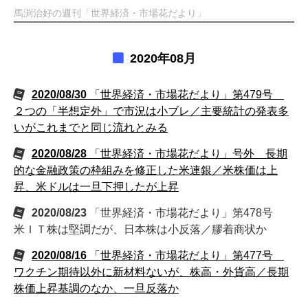
馬渕治好の週刊「世界経済・市場花だより」
2020年08月
2020/08/30
「世界経済・市場花だより」第479号
２つの「半想定外」で市況は小ブレ／主要統計の発表多
いがこれまでと同じ流れとみる
2020/08/28
「世界経済・市場花だより」号外 長期
的な金融政策の枠組みを修正した米連銀／米株価は上
昇、米ドルは一旦下押したが上昇
2020/08/23
「世界経済・市場花だより」第478号
米ＩＴ株は堅調だが、日本株は小反落／膠着商状か
2020/08/16
「世界経済・市場花だより」第477号
ワクチン期待以外に新材料ないが、株高・外貨高／長期
株価上昇基調のなか、一旦反落か