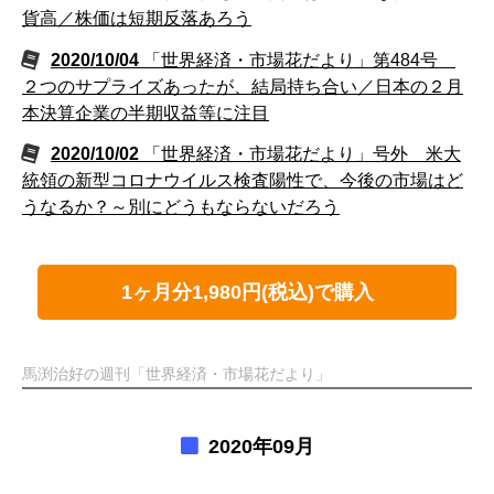
貨高／株価は短期反落あろう
2020/10/04
「世界経済・市場花だより」第484号
２つのサプライズあったが、結局持ち合い／日本の２月
本決算企業の半期収益等に注目
2020/10/02
「世界経済・市場花だより」号外 米大
統領の新型コロナウイルス検査陽性で、今後の市場はど
うなるか？～別にどうもならないだろう
1ヶ月分1,980円(税込)で購入
馬渕治好の週刊「世界経済・市場花だより」
2020年09月