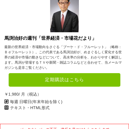
2023年
1月
2月
3月
4月
5月
6月
馬渕治好の週刊「世界経済・市場花だより」
7月
8月
9月
最新の世界経済・市場動向をさぐる「ブーケ・ド・フルーレット」（略称：
Ｂｄフルーレット）。この代表である馬渕治好が、めまぐるしく変化する世
10月
11月
12月
界の経済や市場の動きなどについて、高水準の分析を、わかりやすく解説し
ます。馬渕が登場するＴＶや新聞・雑誌コラムなどと合わせて、当メールマ
ガジンも是非ご覧ください。
2022年
定期購読はこちら
1月
2月
3月
4月
5月
6月
￥1,980/ 月（税込）
7月
8月
9月
毎週 日曜日(年末年始を除く)
テキスト・HTML形式
10月
11月
12月
2021年