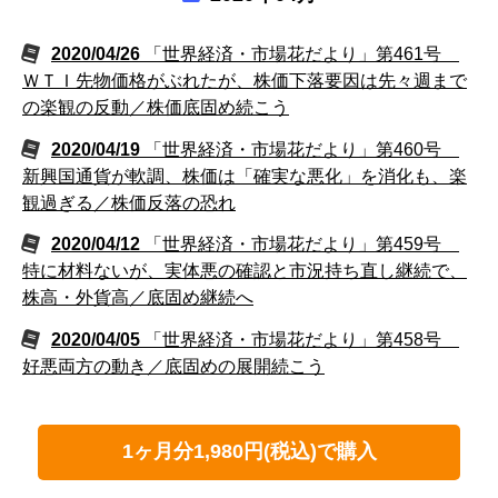
2020/04/26
「世界経済・市場花だより」第461号
ＷＴＩ先物価格がぶれたが、株価下落要因は先々週まで
の楽観の反動／株価底固め続こう
2020/04/19
「世界経済・市場花だより」第460号
新興国通貨が軟調、株価は「確実な悪化」を消化も、楽
観過ぎる／株価反落の恐れ
2020/04/12
「世界経済・市場花だより」第459号
特に材料ないが、実体悪の確認と市況持ち直し継続で、
株高・外貨高／底固め継続へ
2020/04/05
「世界経済・市場花だより」第458号
好悪両方の動き／底固めの展開続こう
1ヶ月分1,980円(税込)で購入