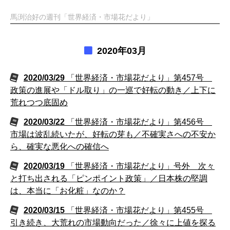
馬渕治好の週刊「世界経済・市場花だより」
2020年03月
2020/03/29
「世界経済・市場花だより」第457号
政策の進展や「ドル取り」の一巡で好転の動き／上下に
荒れつつ底固め
2020/03/22
「世界経済・市場花だより」第456号
市場は波乱続いたが、好転の芽も／不確実さへの不安か
ら、確実な悪化への確信へ
2020/03/19
「世界経済・市場花だより」号外 次々
と打ち出される「ピンポイント政策」／日本株の堅調
は、本当に「お化粧」なのか？
2020/03/15
「世界経済・市場花だより」第455号
引き続き、大荒れの市場動向だった／徐々に上値を探る