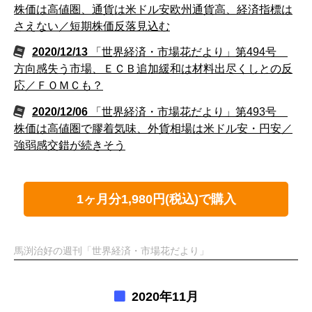
株価は高値圏、通貨は米ドル安欧州通貨高、経済指標は
さえない／短期株価反落見込む
2020/12/13
「世界経済・市場花だより」第494号
方向感失う市場、ＥＣＢ追加緩和は材料出尽くしとの反
応／ＦＯＭＣも？
2020/12/06
「世界経済・市場花だより」第493号
株価は高値圏で膠着気味、外貨相場は米ドル安・円安／
強弱感交錯が続きそう
1ヶ月分1,980円(税込)で購入
馬渕治好の週刊「世界経済・市場花だより」
2020年11月