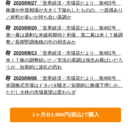
2020/09/27
「世界経済・市場花だより」第483号
株価や外貨相場が大きく下振れしたものの、一巡感あり
／材料が多いが持ち合い基調か
2020/09/20
「世界経済・市場花だより」第482号
第一幕は過剰な米緩和期待と剥落、第二幕は米ＩＴ株調
整／長期堅調推移の中の弱含みか
2020/09/13
「世界経済・市場花だより」第481号
米ＩＴ株の調整続いた／市況の基調は強含み横ばいだろ
うが、短期的に波乱の恐れ
2020/09/06
「世界経済・市場花だより」第480号
米国株式市場はドタバタ騒ぎ／短期的に株価下押しか、
ただし大枠の市場展望は変わらず
1ヶ月分1,980円(税込)で購入