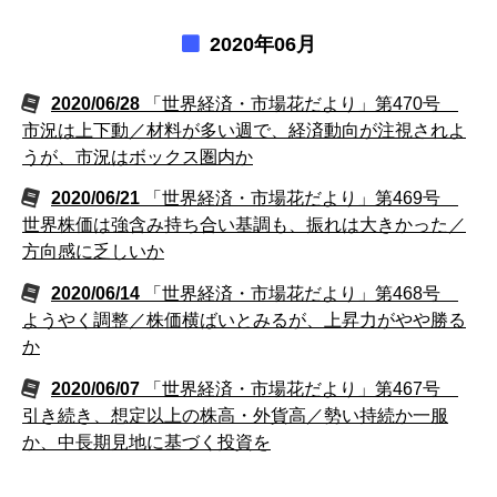
2020年06月
2020/06/28
「世界経済・市場花だより」第470号
市況は上下動／材料が多い週で、経済動向が注視されよ
うが、市況はボックス圏内か
2020/06/21
「世界経済・市場花だより」第469号
世界株価は強含み持ち合い基調も、振れは大きかった／
方向感に乏しいか
2020/06/14
「世界経済・市場花だより」第468号
ようやく調整／株価横ばいとみるが、上昇力がやや勝る
か
2020/06/07
「世界経済・市場花だより」第467号
引き続き、想定以上の株高・外貨高／勢い持続か一服
か、中長期見地に基づく投資を