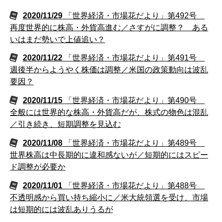
2020/11/29
「世界経済・市場花だより」第492号
再度世界的に株高・外貨高進む／さすがに調整？ ある
いはまだ勢いで上値追い？
2020/11/22
「世界経済・市場花だより」第491号
週後半からようやく株価は調整／米国の政策動向は波乱
要因？
2020/11/15
「世界経済・市場花だより」第490号
全般には世界的な株高・外貨高だが、株式の物色は混乱
／引き続き、短期調整を見込む
2020/11/08
「世界経済・市場花だより」第489号
世界株高は中長期的に違和感ないが／短期的にはスピー
ド調整が必要か
2020/11/01
「世界経済・市場花だより」第488号
不透明感から買い持ち縮小に／米大統領選を受け、市場
は短期的には波乱ありうるが