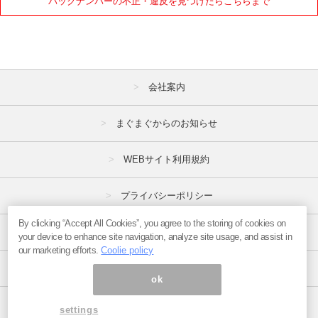
バックナンバーの不正・違反を見つけたらこちらまで
1月
2月
3月
4月
5月
6月
7月
8月
9月
会社案内
10月
11月
12月
まぐまぐからのお知らせ
2020年
WEBサイト利用規約
1月
2月
3月
4月
5月
6月
プライバシーポリシー
7月
8月
9月
By clicking “Accept All Cookies”, you agree to the storing of cookies on
特定商取引法
your device to enhance site navigation, analyze site usage, and assist in
10月
11月
12月
our marketing efforts.
Coolie policy
広告掲載はこちら
2019年
ok
1月
2月
3月
ページ内の商標は全て商標権者に属します。
settings