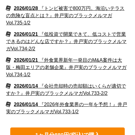
2026/01/28
『トンビ被害で800万円。海沿いテラス
の危険な盲点とは？』井戸実のブラックメルマガ
Vol.735-1/2
2026/01/21
『低投資で開業できて、低コストで営業
できるのはどんな店ですか？』井戸実のブラックメルマ
ガVol.734-2/2
2026/01/21
『外食業界新年一発目のM&A案件は大
阪・梅田エリアの老舗企業』井戸実のブラックメルマガ
Vol.734-1/2
2026/01/14
『会社売却時の売却額はいくらが適切で
すか？』井戸実のブラックメルマガVol.733-2/2
2026/01/14
『2026年外食業界の一年を予想！』井戸
実のブラックメルマガVol.733-1/2
1ヶ月分880円(税込)で購入