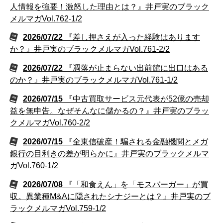
人情報を強要！激怒した理由とは？』井戸実のブラック
メルマガVol.762-1/2
2026/07/22
『差し押さえが入った経験はあります
か？』井戸実のブラックメルマガVol.761-2/2
2026/07/22
『凋落が止まらない出前館に出口はある
のか？』井戸実のブラックメルマガVol.761-1/2
2026/07/15
『中古買取サービス元代表が52億の売却
益を無申告。なぜそんなに儲かるの？』井戸実のブラッ
クメルマガVol.760-2/2
2026/07/15
『全東信破産！騙される金融機関とメガ
銀行の目利きの差が明らかに』井戸実のブラックメルマ
ガVol.760-1/2
2026/07/08
『「和食えん」を「モスバーガー」が買
収。異業種M&Aに隠されたシナジーとは？』井戸実のブ
ラックメルマガVol.759-1/2