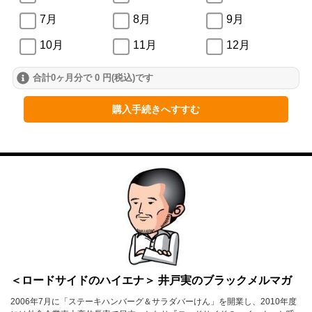
7月
8月
9月
10月
11月
12月
合計0ヶ月分で 0 円(税込)です
2024年
1月
2月
3月
購入手続きへすすむ
4月
5月
6月
7月
8月
9月
10月
11月
12月
2023年
1月
2月
3月
4月
5月
6月
＜ロードサイドのハイエナ＞ 井戸実のブラックメルマガ
7月
8月
9月
2006年7月に「ステーキハンバーグ＆サラダバーけん」を開業し、2010年度