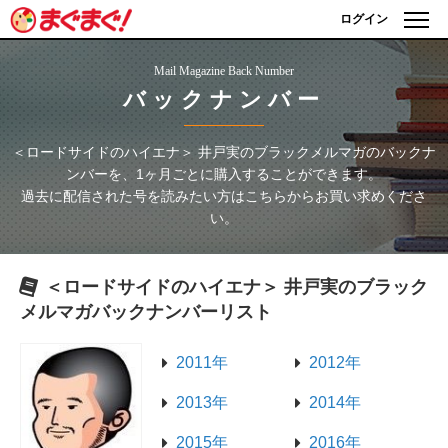
ログイン
Mail Magazine Back Number
バックナンバー
＜ロードサイドのハイエナ＞ 井戸実のブラックメルマガ
のバックナ
ンバーを、1ヶ月ごとに購入することができます。
過去に配信された号を読みたい方はこちらからお買い求めくださ
い。
＜ロードサイドのハイエナ＞ 井戸実のブラック
メルマガ
バックナンバーリスト
2011年
2012年
2013年
2014年
2015年
2016年