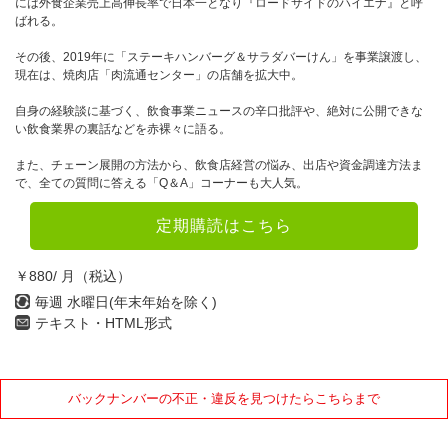
には外食企業売上高伸長率で日本一となり『ロードサイドのハイエナ』と呼
10月
11月
12月
ばれる。
その後、2019年に「ステーキハンバーグ＆サラダバーけん」を事業譲渡し、
2022年
現在は、焼肉店「肉流通センター」の店舗を拡大中。
1月
2月
3月
自身の経験談に基づく、飲食事業ニュースの辛口批評や、絶対に公開できな
い飲食業界の裏話などを赤裸々に語る。
4月
5月
6月
また、チェーン展開の方法から、飲食店経営の悩み、出店や資金調達方法ま
7月
8月
9月
で、全ての質問に答える「Q＆A」コーナーも大人気。
10月
11月
12月
定期購読はこちら
2021年
￥880/ 月（税込）
毎週 水曜日(年末年始を除く)
1月
2月
3月
テキスト・HTML形式
4月
5月
6月
7月
8月
9月
バックナンバーの不正・違反を見つけたらこちらまで
10月
11月
12月