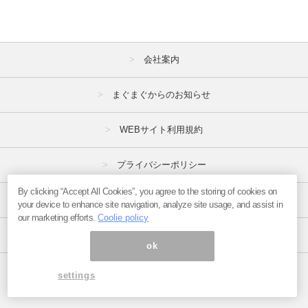
2021年
1月
2月
3月
会社案内
4月
5月
6月
まぐまぐからのお知らせ
7月
8月
9月
WEBサイト利用規約
10月
11月
12月
プライバシーポリシー
2020年
By clicking “Accept All Cookies”, you agree to the storing of cookies on
1月
2月
3月
特定商取引法
your device to enhance site navigation, analyze site usage, and assist in
our marketing efforts.
Coolie policy
4月
5月
6月
広告掲載はこちら
7月
8月
9月
ok
10月
11月
12月
ページ内の商標は全て商標権者に属します。
settings
Copyright(C)2017
まぐまぐ！
All Rights Reserved.
2019年