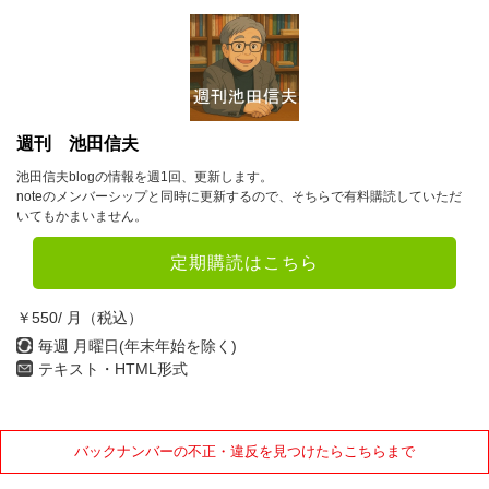
7月
8月
9月
10月
11月
12月
2023年
1月
2月
3月
週刊 池田信夫
池田信夫blogの情報を週1回、更新します。
4月
5月
6月
noteのメンバーシップと同時に更新するので、そちらで有料購読していただ
いてもかまいません。
7月
8月
9月
10月
11月
12月
定期購読はこちら
2022年
￥550/ 月（税込）
毎週 月曜日(年末年始を除く)
1月
2月
3月
テキスト・HTML形式
4月
5月
6月
7月
8月
9月
バックナンバーの不正・違反を見つけたらこちらまで
10月
11月
12月