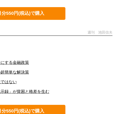
月分550円(税込)で購入
週刊 池田信夫
チにする金融政策
の超簡単な解決策
想ではない
黙示録」が貧困と格差を生む
月分550円(税込)で購入