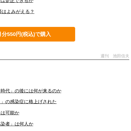
等は是正できるか
経済はよみがえる？
月分550円(税込)で購入
週刊 池田信夫
フ時代」の後には何が来るのか
当」の感染症に格上げされた
」は可能か
感染者」は何人か