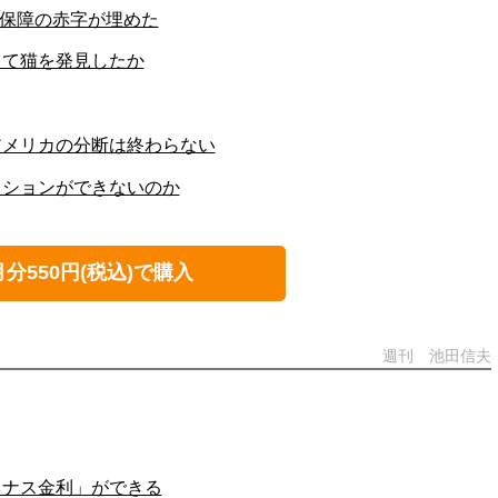
会保障の赤字が埋めた
して猫を発見したか
アメリカの分断は終わらない
クションができないのか
月分550円(税込)で購入
週刊 池田信夫
イナス金利」ができる