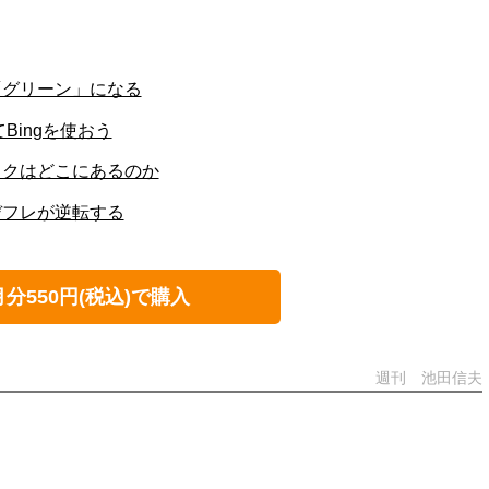
「グリーン」になる
てBingを使おう
ックはどこにあるのか
デフレが逆転する
月分550円(税込)で購入
週刊 池田信夫