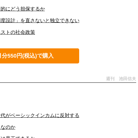
度的にどう担保するか
制度設計」を直さないと独立できない
ベストの社会政策
月分550円(税込)で購入
週刊 池田信夫
世代がベーシックインカムに反対する
りなのか