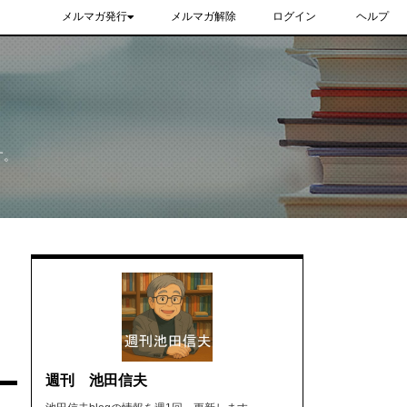
メルマガ発行
メルマガ解除
ログイン
ヘルプ
す。
週刊 池田信夫