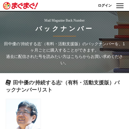
ログイン
Mail Magazine Back Number
バックナンバー
田中優の‘持続する志’（有料・活動支援版）
のバックナンバーを、1
ヶ月ごとに購入することができます。
過去に配信された号を読みたい方はこちらからお買い求めくださ
い。
田中優の‘持続する志’（有料・活動支援版）
バ
ックナンバーリスト