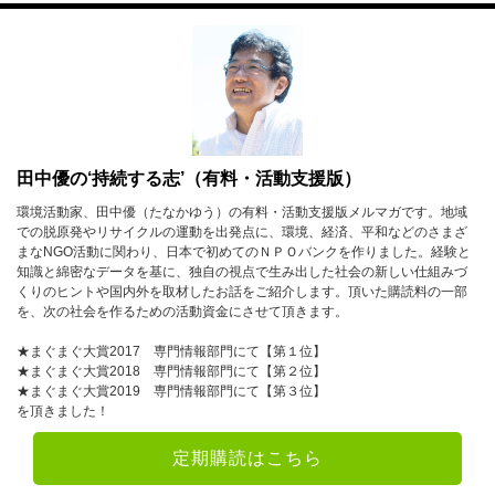
田中優の‘持続する志’（有料・活動支援版）
環境活動家、田中優（たなかゆう）の有料・活動支援版メルマガです。地域
での脱原発やリサイクルの運動を出発点に、環境、経済、平和などのさまざ
まなNGO活動に関わり、日本で初めてのＮＰＯバンクを作りました。経験と
知識と綿密なデータを基に、独自の視点で生み出した社会の新しい仕組みづ
くりのヒントや国内外を取材したお話をご紹介します。頂いた購読料の一部
を、次の社会を作るための活動資金にさせて頂きます。
★まぐまぐ大賞2017 専門情報部門にて【第１位】
★まぐまぐ大賞2018 専門情報部門にて【第２位】
★まぐまぐ大賞2019 専門情報部門にて【第３位】
を頂きました！
定期購読はこちら