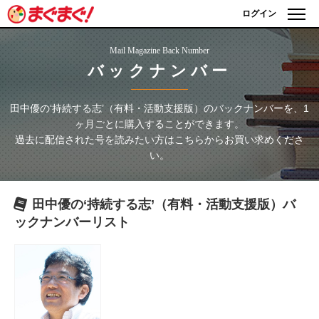
ログイン
Mail Magazine Back Number
バックナンバー
田中優の‘持続する志’（有料・活動支援版）
のバックナンバーを、1
ヶ月ごとに購入することができます。
過去に配信された号を読みたい方はこちらからお買い求めくださ
い。
田中優の‘持続する志’（有料・活動支援版）
バ
ックナンバーリスト