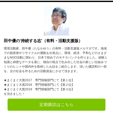
田中優の‘持続する志’（有料・活動支援版）
環境活動家、田中優（たなかゆう）の有料・活動支援版メルマガです。地域
での脱原発やリサイクルの運動を出発点に、環境、経済、平和などのさまざ
まなNGO活動に関わり、日本で初めてのＮＰＯバンクを作りました。経験と
知識と綿密なデータを基に、独自の視点で生み出した社会の新しい仕組みづ
くりのヒントや国内外を取材したお話をご紹介します。頂いた購読料の一部
を、次の社会を作るための活動資金にさせて頂きます。
★まぐまぐ大賞2017 専門情報部門にて【第１位】
★まぐまぐ大賞2018 専門情報部門にて【第２位】
★まぐまぐ大賞2019 専門情報部門にて【第３位】
を頂きました！
定期購読はこちら