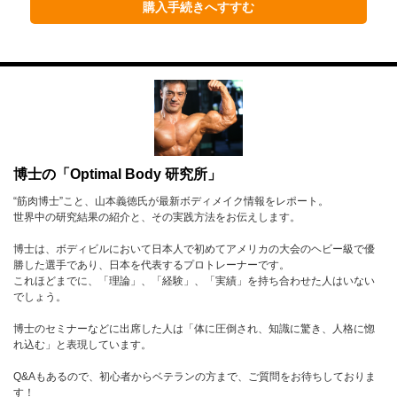
1月
2月
3月
購入手続きへすすむ
4月
5月
6月
7月
8月
9月
10月
11月
12月
2023年
博士の「Optimal Body 研究所」
1月
2月
3月
“筋肉博士”こと、山本義徳氏が最新ボディメイク情報をレポート。
4月
5月
6月
世界中の研究結果の紹介と、その実践方法をお伝えします。
7月
8月
9月
博士は、ボディビルにおいて日本人で初めてアメリカの大会のヘビー級で優
勝した選手であり、日本を代表するプロトレーナーです。
10月
11月
12月
これほどまでに、「理論」、「経験」、「実績」を持ち合わせた人はいない
でしょう。
2022年
博士のセミナーなどに出席した人は「体に圧倒され、知識に驚き、人格に惚
れ込む」と表現しています。
1月
2月
3月
Q&Aもあるので、初心者からベテランの方まで、ご質問をお待ちしておりま
4月
5月
6月
す！