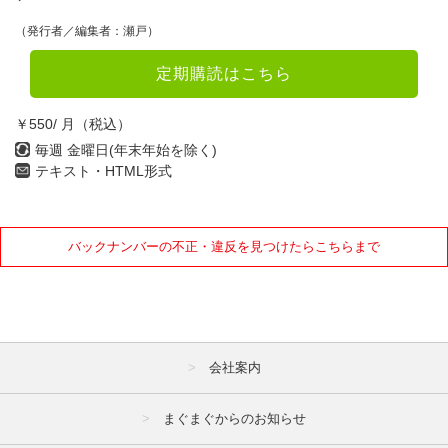
（発行者／編集者：瀬戸）
7月
8月
9月
10月
11月
12月
定期購読はこちら
2021年
￥550/ 月（税込）
毎週 金曜日(年末年始を除く)
1月
2月
3月
テキスト・HTML形式
4月
5月
6月
7月
8月
9月
バックナンバーの不正・違反を見つけたらこちらまで
10月
11月
12月
2020年
1月
2月
3月
会社案内
4月
5月
6月
まぐまぐからのお知らせ
7月
8月
9月