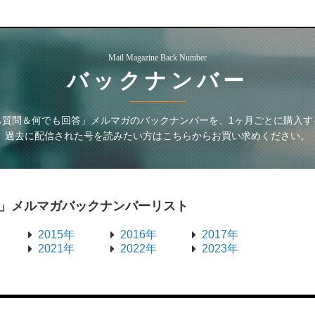
Mail Magazine Back Number
バックナンバー
も質問＆何でも回答」メルマガ
のバックナンバーを、1ヶ月ごとに購入す
過去に配信された号を読みたい方はこちらからお買い求めください。
」メルマガ
バックナンバーリスト
2015年
2016年
2017年
2021年
2022年
2023年