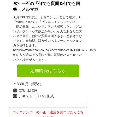
永江一石の「何でも質問＆何でも回
答」メルマガ
★月330円で永江一石をコンサルとして雇おう★
「Webについて」「ビジネスモデルについて」
「商品開発」についていろいろ相談したいけどコ
ンサルタントって敷居が高い。そんなあなたにズ
バズバ回答。他社の質問＆回答もきっと参考にな
ります。参加型、双方性のあるソーシャルメルマ
ガを目指します。
http://www.amazon.co.jp/exec/obidos/ASIN/B00JWG5DN2/
他の方が読んでも意味が無い質問はパスさせてい
ただく場合があります。
定期購読はこちら
￥330/ 月（税込）
毎週 水曜日
テキスト・HTML形式
バックナンバーの不正・違反を見つけたらこち
らまで