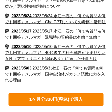
でも回答」メルマガ 大学生の娘が原子力を学ぶのは有
益か／選択性夫婦別姓について
2023/05/24
2023/05/24 永江一石の「何でも質問＆何
でも回答」メルマガ ChatGPTについての考察・活用法
2023/05/17
2023/05/17 永江一石の「何でも質問＆何
でも回答」メルマガ 退職時の誓約書は有効？無効？
2023/05/10
2023/05/10 永江一石の「何でも質問＆何
でも回答」メルマガ 40代後半の社会経験があまりない
女性（アフィリエイト経験あり）に適した仕事とは
2023/05/03
2023/05/3 永江一石の「何でも質問＆何
でも回答」メルマガ 国や自治体がカジノ誘致に力を入
れる理由
1ヶ月分330円(税込)で購入