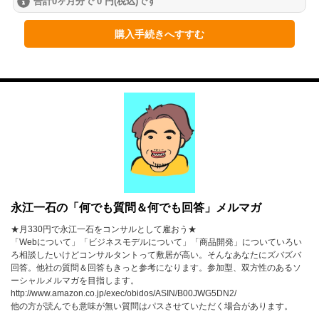
合計0ヶ月分で 0 円(税込)です
2024年
1月
2月
3月
購入手続きへすすむ
4月
5月
6月
7月
8月
9月
10月
11月
12月
2023年
1月
2月
3月
4月
5月
6月
永江一石の「何でも質問＆何でも回答」メルマガ
7月
8月
9月
★月330円で永江一石をコンサルとして雇おう★
「Webについて」「ビジネスモデルについて」「商品開発」についていろい
10月
11月
12月
ろ相談したいけどコンサルタントって敷居が高い。そんなあなたにズバズバ
回答。他社の質問＆回答もきっと参考になります。参加型、双方性のあるソ
ーシャルメルマガを目指します。
2022年
http://www.amazon.co.jp/exec/obidos/ASIN/B00JWG5DN2/
他の方が読んでも意味が無い質問はパスさせていただく場合があります。
1月
2月
3月