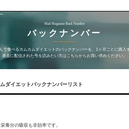
ー
Mail Magazine Back Number
バックナンバー
噛んで食べるカムカムダイエット
のバックナンバーを、1ヶ月ごとに購入
過去に配信された号を読みたい方はこちらからお買い求めください。
カムダイエット
バックナンバーリスト
。栄養分の吸収も非効率です。