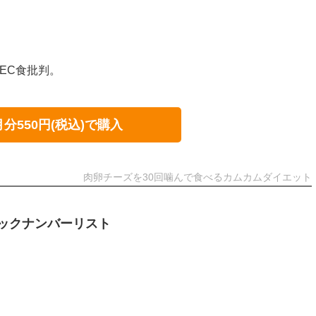
EC食批判。
月分550円(税込)で購入
肉卵チーズを30回噛んで食べるカムカムダイエット
ックナンバーリスト