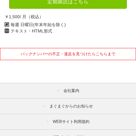
定期購読はこちら
7月
8月
9月
10月
11月
12月
￥1,500/ 月（税込）
毎週 日曜日(年末年始を除く)
2021年
テキスト・HTML形式
1月
2月
3月
4月
5月
6月
バックナンバーの不正・違反を見つけたらこちらまで
7月
8月
9月
10月
11月
12月
会社案内
2020年
1月
2月
3月
まぐまぐからのお知らせ
4月
5月
6月
WEBサイト利用規約
7月
8月
9月