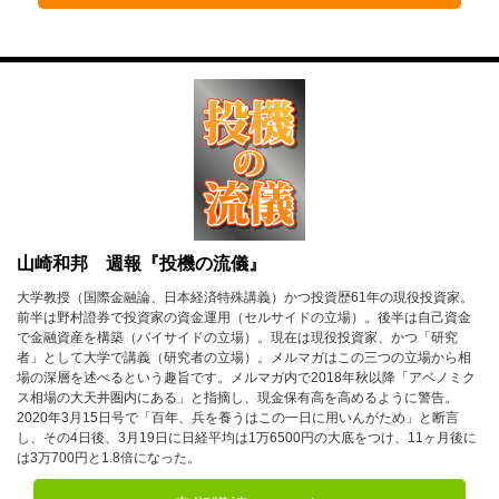
4月
5月
6月
7月
8月
9月
10月
11月
12月
2023年
1月
2月
3月
4月
5月
6月
山崎和邦 週報『投機の流儀』
7月
8月
9月
大学教授（国際金融論、日本経済特殊講義）かつ投資歴61年の現役投資家。
前半は野村證券で投資家の資金運用（セルサイドの立場）。後半は自己資金
10月
11月
12月
で金融資産を構築（バイサイドの立場）。現在は現役投資家、かつ「研究
者」として大学で講義（研究者の立場）。メルマガはこの三つの立場から相
場の深層を述べるという趣旨です。メルマガ内で2018年秋以降「アベノミク
2022年
ス相場の大天井圏内にある」と指摘し、現金保有高を高めるように警告。
2020年3月15日号で「百年、兵を養うはこの一日に用いんがため」と断言
1月
2月
3月
し、その4日後、3月19日に日経平均は1万6500円の大底をつけ、11ヶ月後に
は3万700円と1.8倍になった。
4月
5月
6月