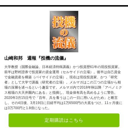
7月
8月
9月
10月
11月
12月
2023年
1月
2月
3月
4月
5月
6月
山崎和邦 週報『投機の流儀』
7月
8月
9月
大学教授（国際金融論、日本経済特殊講義）かつ投資歴61年の現役投資家。
前半は野村證券で投資家の資金運用（セルサイドの立場）。後半は自己資金
10月
11月
12月
で金融資産を構築（バイサイドの立場）。現在は現役投資家、かつ「研究
者」として大学で講義（研究者の立場）。メルマガはこの三つの立場から相
場の深層を述べるという趣旨です。メルマガ内で2018年秋以降「アベノミク
2022年
ス相場の大天井圏内にある」と指摘し、現金保有高を高めるように警告。
2020年3月15日号で「百年、兵を養うはこの一日に用いんがため」と断言
1月
2月
3月
し、その4日後、3月19日に日経平均は1万6500円の大底をつけ、11ヶ月後に
は3万700円と1.8倍になった。
4月
5月
6月
定期購読はこちら
7月
8月
9月