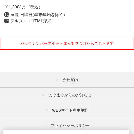
10月
11月
12月
￥1,500/ 月（税込）
毎週 日曜日(年末年始を除く)
2021年
テキスト・HTML形式
1月
2月
3月
4月
5月
6月
バックナンバーの不正・違反を見つけたらこちらまで
7月
8月
9月
10月
11月
12月
会社案内
2020年
1月
2月
3月
まぐまぐからのお知らせ
4月
5月
6月
WEBサイト利用規約
7月
8月
9月
プライバシーポリシー
10月
11月
12月