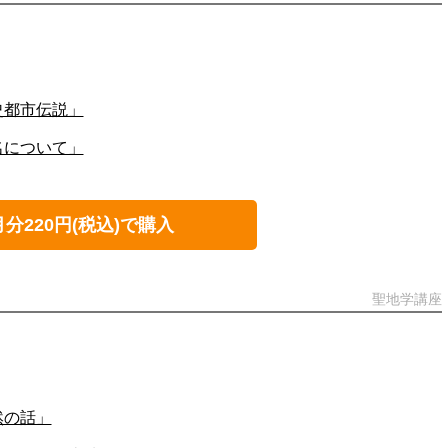
史都市伝説」
名について」
月分220円(税込)で購入
聖地学講座
然の話」