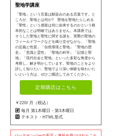
聖地学講座
「聖地」という言葉は馴染みのある言葉です。と
ころが、聖地とは何か? 聖地を聖地たらしめる
「聖性」という感覚は何に由来するのかという根
本的なことは明確ではありません。本講座では、
そうした聖地と聖性に関する謎を、実際の聖地の
フィールドワークなどを織り交ぜながら、「聖地
の定義と性質」「自然環境と聖地」「聖地の歴
史」「意識と霊性」「聖地の科学」「記憶と聖
地」「現代社会と聖地」といった多彩な角度から
考察し、解き明かしています。聖地のことをより
詳しく知りたい、聖地でより深い体験を味わいた
いという方は、ぜひご購読してみてください。
定期購読はこちら
￥220/ 月（税込）
毎月 第1木曜日・第3木曜日
テキスト・HTML形式
バックナンバーの不正・違反を見つけたらこち