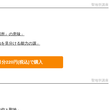
聖地学講座
場所』の意味」
地を見分ける能力の源」
月分220円(税込)で購入
聖地学講座
信仰と聖地」