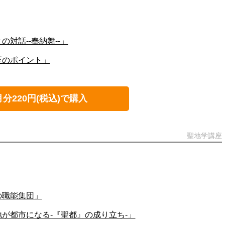
の対話--奉納舞--」
至のポイント」
月分220円(税込)で購入
聖地学講座
の職能集団」
地が都市になる-『聖都』の成り立ち-」