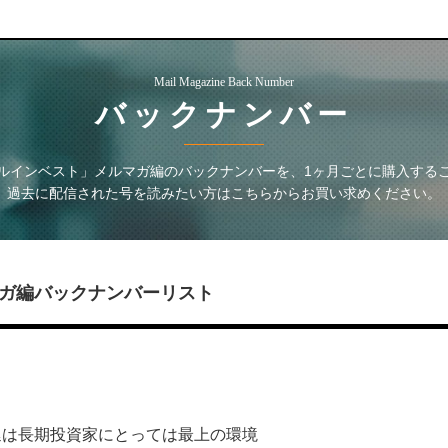
Mail Magazine Back Number
バックナンバー
ルインベスト」メルマガ編
のバックナンバーを、1ヶ月ごとに購入する
過去に配信された号を読みたい方はこちらからお買い求めください。
ガ編
バックナンバーリスト
延は長期投資家にとっては最上の環境