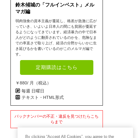
鈴木傾城の「フルインベスト」メル
マガ編
弱肉強食の資本主義が蔓延し、格差が急激に広が
っていき、いよいよ日本人の間にも貧困が蔓延す
るようになってきています。経済暴力の中で日本
人がどのように翻弄されているのかを、危険なま
での率直さで取り上げ、経済の分野からいかに生
き延びるかを書いているのがこのメルマガ編で
す。
定期購読はこちら
￥880/ 月（税込）
毎週 日曜日
テキスト・HTML形式
バックナンバーの不正・違反を見つけたらこち
らまで
By clicking “Accept All Cookies”, you agree to the