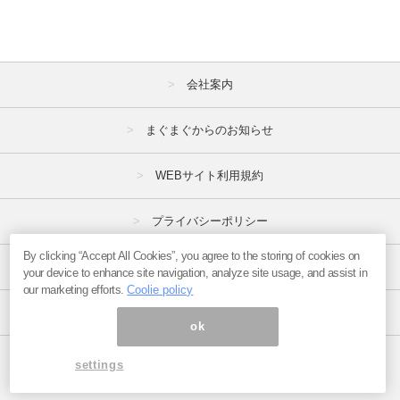
会社案内
まぐまぐからのお知らせ
WEBサイト利用規約
プライバシーポリシー
By clicking “Accept All Cookies”, you agree to the storing of cookies on
特定商取引法
your device to enhance site navigation, analyze site usage, and assist in
our marketing efforts.
Coolie policy
広告掲載はこちら
ok
ページ内の商標は全て商標権者に属します。
settings
Copyright(C)2017
まぐまぐ！
All Rights Reserved.