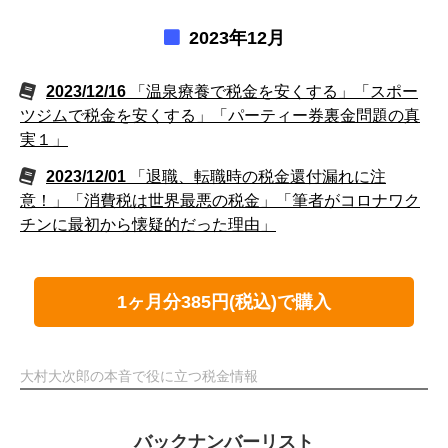
2023年12月
2023/12/16
「温泉療養で税金を安くする」「スポー
ツジムで税金を安くする」「パーティー券裏金問題の真
実１」
2023/12/01
「退職、転職時の税金還付漏れに注
意！」「消費税は世界最悪の税金」「筆者がコロナワク
チンに最初から懐疑的だった理由」
1ヶ月分385円(税込)で購入
大村大次郎の本音で役に立つ税金情報
バックナンバーリスト