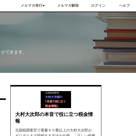
メルマガ発行
メルマガ解除
ログイン
ヘルプ
とができます。
大村大次郎の本音で役に立つ税金情
報
元国税調査官で著書６０冊以上の大村大次郎が、
ギリギリまで節税する方法を伝授。「正しい税務