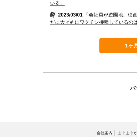
いる」
2023/03/01
「会社員が遊園地、映
だに大々的にワクチン接種しているの
1ヶ
バ
会社案内
まぐまぐ