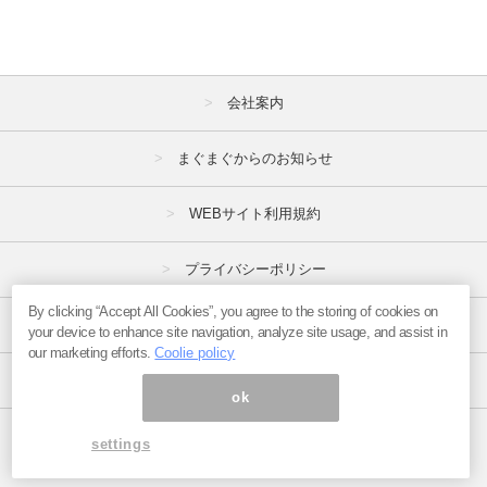
会社案内
まぐまぐからのお知らせ
WEBサイト利用規約
プライバシーポリシー
By clicking “Accept All Cookies”, you agree to the storing of cookies on
特定商取引法
your device to enhance site navigation, analyze site usage, and assist in
our marketing efforts.
Coolie policy
広告掲載はこちら
ok
ページ内の商標は全て商標権者に属します。
settings
Copyright(C)2017
まぐまぐ！
All Rights Reserved.