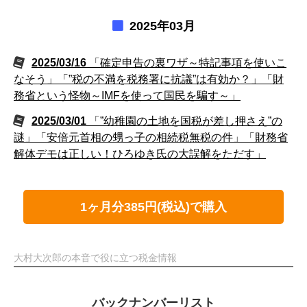
2025年03月
2025/03/16
「確定申告の裏ワザ～特記事項を使いこ
なそう」「”税の不満を税務署に抗議”は有効か？」「財
務省という怪物～IMFを使って国民を騙す～」
2025/03/01
「”幼稚園の土地を国税が差し押さえ”の
謎」「安倍元首相の甥っ子の相続税無税の件」「財務省
解体デモは正しい！ひろゆき氏の大誤解をただす」
1ヶ月分385円(税込)で購入
大村大次郎の本音で役に立つ税金情報
バックナンバーリスト