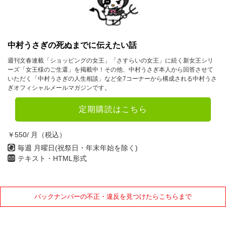
2023年
1月
2月
3月
4月
5月
6月
中村うさぎの死ぬまでに伝えたい話
7月
8月
9月
週刊文春連載「ショッピングの女王」「さすらいの女王」に続く新女王シリ
ーズ「女王様のご生還」を掲載中！その他、中村うさぎ本人から回答させて
10月
11月
12月
いただく「中村うさぎの人生相談」など全7コーナーから構成される中村うさ
ぎオフィシャルメールマガジンです。
2022年
定期購読はこちら
1月
2月
3月
￥550/ 月（税込）
4月
5月
6月
毎週 月曜日(祝祭日・年末年始を除く)
テキスト・HTML形式
7月
8月
9月
10月
11月
12月
バックナンバーの不正・違反を見つけたらこちらまで
2021年
1月
2月
3月