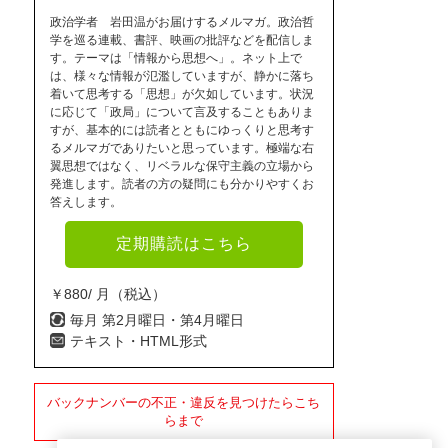
政治学者 岩田温がお届けするメルマガ。政治哲
学を巡る連載、書評、映画の批評などを配信しま
す。テーマは「情報から思想へ」。ネット上で
は、様々な情報が氾濫していますが、静かに落ち
着いて思考する「思想」が欠如しています。状況
に応じて「政局」について言及することもありま
すが、基本的には読者とともにゆっくりと思考す
るメルマガでありたいと思っています。極端な右
翼思想ではなく、リベラルな保守主義の立場から
発進します。読者の方の疑問にも分かりやすくお
答えします。
定期購読はこちら
￥880/ 月（税込）
毎月 第2月曜日・第4月曜日
テキスト・HTML形式
バックナンバーの不正・違反を見つけたらこち
らまで