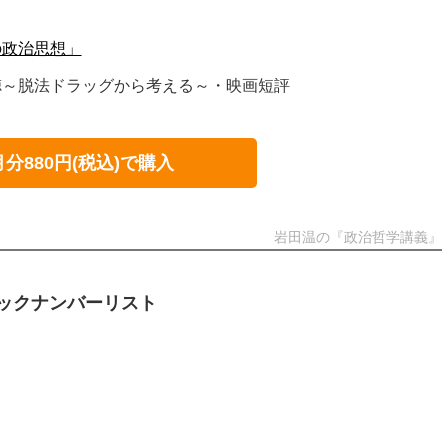
の政治思想」
徳～脱法ドラッグから考える～・映画短評
月分880円(税込)で購入
岩田温の『政治哲学講義』
ックナンバーリスト