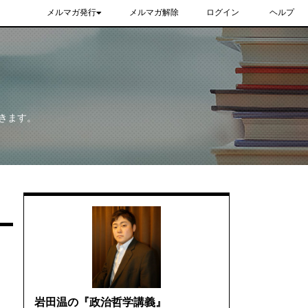
メルマガ発行
メルマガ解除
ログイン
ヘルプ
きます。
岩田温の『政治哲学講義』