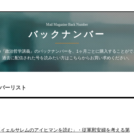
Mail Magazine Back Number
バックナンバー
の『政治哲学講義』
のバックナンバーを、1ヶ月ごとに購入することがで
過去に配信された号を読みたい方はこちらからお買い求めください。
バーリスト
「イェルサレムのアイヒマンを読む」・従軍慰安婦を考える第