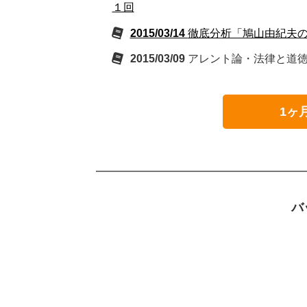
１回
2015/03/14
徹底分析「鳩山由紀夫
2015/03/09
アレント論・法律と道
1ヶ
バ