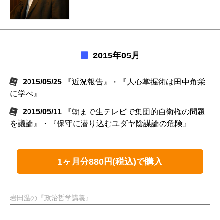
2015年05月
2015/05/25
『近況報告』・『人心掌握術は田中角栄
に学べ』
2015/05/11
『朝まで生テレビで集団的自衛権の問題
を議論』・『保守に潜り込むユダヤ陰謀論の危険』
1ヶ月分880円(税込)で購入
岩田温の『政治哲学講義』