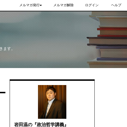
メルマガ発行
メルマガ解除
ログイン
ヘルプ
きます。
岩田温の『政治哲学講義』