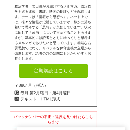
政治学者 岩田温がお届けするメルマガ。政治哲
学を巡る連載、書評、映画の批評などを配信しま
す。テーマは「情報から思想へ」。ネット上で
は、様々な情報が氾濫していますが、静かに落ち
着いて思考する「思想」が欠如しています。状況
に応じて「政局」について言及することもありま
すが、基本的には読者とともにゆっくりと思考す
るメルマガでありたいと思っています。極端な右
翼思想ではなく、リベラルな保守主義の立場から
発進します。読者の方の疑問にも分かりやすくお
答えします。
定期購読はこちら
￥880/ 月（税込）
毎月 第2月曜日・第4月曜日
テキスト・HTML形式
バックナンバーの不正・違反を見つけたらこち
らまで