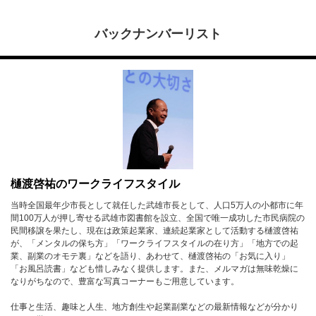
バックナンバーリスト
樋渡啓祐のワークライフスタイル
当時全国最年少市長として就任した武雄市長として、人口5万人の小都市に年
間100万人が押し寄せる武雄市図書館を設立、全国で唯一成功した市民病院の
民間移譲を果たし、現在は政策起業家、連続起業家として活動する樋渡啓祐
が、「メンタルの保ち方」「ワークライフスタイルの在り方」「地方での起
業、副業のオモテ裏」などを語り、あわせて、樋渡啓祐の「お気に入り」
「お風呂読書」なども惜しみなく提供します。また、メルマガは無味乾燥に
なりがちなので、豊富な写真コーナーもご用意しています。
仕事と生活、趣味と人生、地方創生や起業副業などの最新情報などが分かり