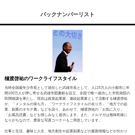
バックナンバーリスト
樋渡啓祐のワークライフスタイル
当時全国最年少市長として就任した武雄市長として、人口5万人の小都市に年
間100万人が押し寄せる武雄市図書館を設立、全国で唯一成功した市民病院の
民間移譲を果たし、現在は政策起業家、連続起業家として活動する樋渡啓祐
が、「メンタルの保ち方」「ワークライフスタイルの在り方」「地方での起
業、副業のオモテ裏」などを語り、あわせて、樋渡啓祐の「お気に入り」
「お風呂読書」なども惜しみなく提供します。また、メルマガは無味乾燥に
なりがちなので、豊富な写真コーナーもご用意しています。
仕事と生活、趣味と人生、地方創生や起業副業などの最新情報などが分かり