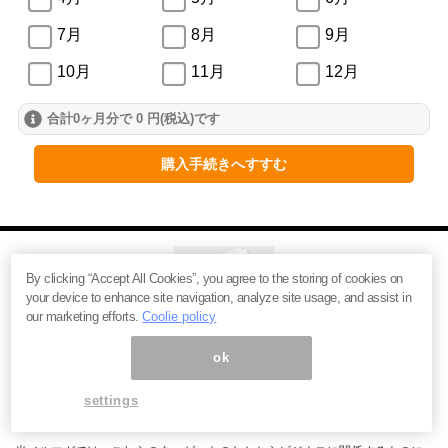
7月
8月
9月
10月
11月
12月
合計0ヶ月分で 0 円(税込)です
2024年
1月
2月
3月
購入手続きへすすむ
4月
5月
6月
7月
8月
9月
10月
11月
12月
By clicking “Accept All Cookies”, you agree to the storing of cookies on
your device to enhance site navigation, analyze site usage, and assist in
our marketing efforts.
Coolie policy
2023年
ok
1月
2月
3月
イノベーションの理論でみるSDGs
2015年、国連は17の目標と169のターゲットからなる「持続可能な開発目標
4月
5月
6月
settings
(SDGs)」を採択しました。
7月
8月
9月