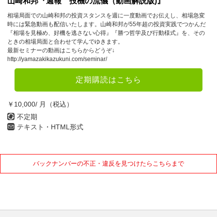
山崎和邦『週報 投機の流儀（動画解説版)』
7月
8月
9月
相場局面での山崎和邦の投資スタンスを週に一度動画でお伝えし、相場急変
時には緊急動画も配信いたします。山崎和邦が55年超の投資実践でつかんだ
10月
11月
12月
『相場を見極め、好機を逃さない心得』『勝つ哲学及び行動様式』を、その
ときの相場局面と合わせて学んでゆきます。
最新セミナーの動画はこちらからどうぞ↓
2022年
http://yamazakikazukuni.com/seminar/
1月
2月
3月
定期購読はこちら
4月
5月
6月
￥10,000/ 月（税込）
7月
8月
9月
不定期
テキスト・HTML形式
10月
11月
12月
2021年
バックナンバーの不正・違反を見つけたらこちらまで
1月
2月
3月
4月
5月
6月
7月
8月
9月