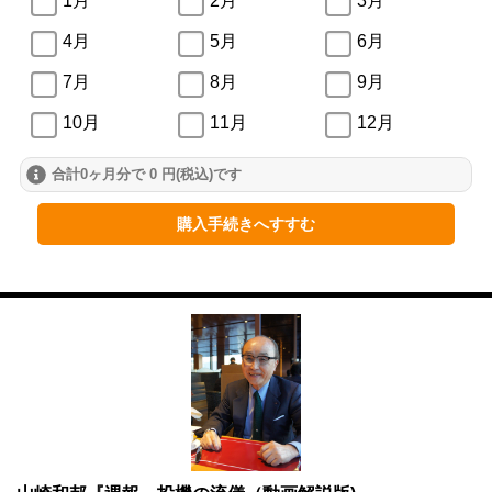
1月
2月
3月
4月
5月
6月
7月
8月
9月
10月
11月
12月
合計0ヶ月分で 0 円(税込)です
2024年
1月
2月
3月
購入手続きへすすむ
4月
5月
6月
7月
8月
9月
10月
11月
12月
2023年
1月
2月
3月
4月
5月
6月