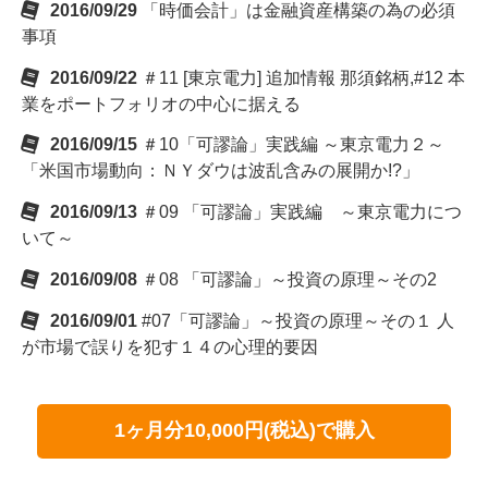
2016/09/29
「時価会計」は金融資産構築の為の必須
事項
2016/09/22
＃11 [東京電力] 追加情報 那須銘柄,#12 本
業をポートフォリオの中心に据える
2016/09/15
＃10「可謬論」実践編 ～東京電力２～
「米国市場動向：ＮＹダウは波乱含みの展開か!?」
2016/09/13
＃09 「可謬論」実践編 ～東京電力につ
いて～
2016/09/08
＃08 「可謬論」～投資の原理～その2
2016/09/01
#07「可謬論」～投資の原理～その１ 人
が市場で誤りを犯す１４の心理的要因
1ヶ月分10,000円(税込)で購入