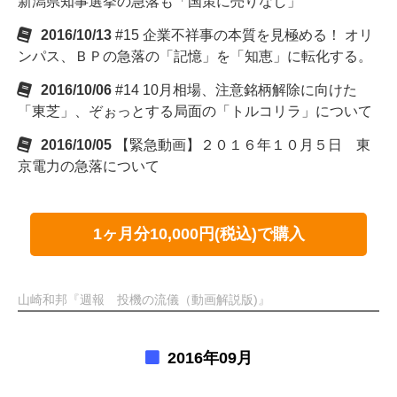
新潟県知事選挙の急落も「国策に売りなし」
2016/10/13
#15 企業不祥事の本質を見極める！ オリ
ンパス、ＢＰの急落の「記憶」を「知恵」に転化する。
2016/10/06
#14 10月相場、注意銘柄解除に向けた
「東芝」、ぞぉっとする局面の「トルコリラ」について
2016/10/05
【緊急動画】２０１６年１０月５日 東
京電力の急落について
1ヶ月分10,000円(税込)で購入
山崎和邦『週報 投機の流儀（動画解説版)』
2016年09月