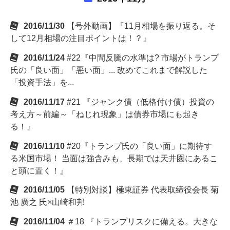
2016/11/30
【号外動画】『11月相場を振り返る。そ
して12月相場の注目ポイントは！？』
2016/11/24
#22『中間反騰の水準は? 市場がトランプ
氏の「良い面」「悪い面」... 改めてこれまで解説した
「投資手法」を...
2016/11/17
#21 『ジャンク債（低格付け債）投資の
考え方～前編～「ねじれ現象」は債券市場にも起き
る！』
2016/11/10
#20『トランプ氏の「良い面」に期待す
る米国市場！ 当面は強含みも、長期では天井圏にあるこ
と頭に置く！』
2016/11/05
【特別対談】極東証券 代表取締役会長 菊
池 廣之 氏×山崎和邦
2016/11/04
＃18 『トランプリスクに備える。大きな