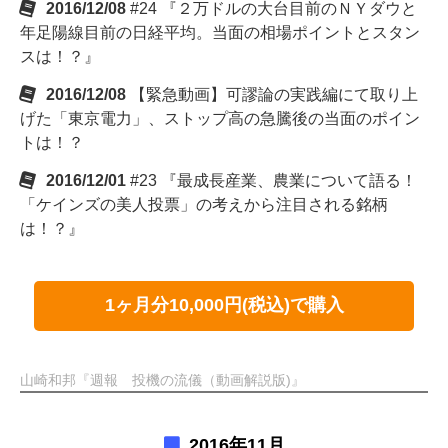
2016/12/08
#24 『２万ドルの大台目前のＮＹダウと
年足陽線目前の日経平均。当面の相場ポイントとスタン
スは！？』
2016/12/08
【緊急動画】可謬論の実践編にて取り上
げた「東京電力」、ストップ高の急騰後の当面のポイン
トは！？
2016/12/01
#23 『最成長産業、農業について語る！
「ケインズの美人投票」の考えから注目される銘柄
は！？』
1ヶ月分10,000円(税込)で購入
山崎和邦『週報 投機の流儀（動画解説版)』
2016年11月