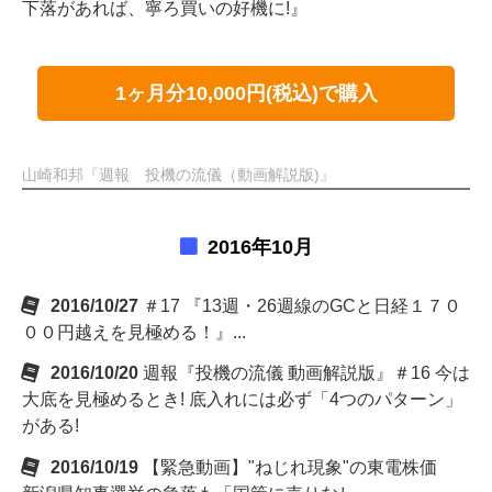
下落があれば、寧ろ買いの好機に!』
1ヶ月分10,000円(税込)で購入
山崎和邦『週報 投機の流儀（動画解説版)』
2016年10月
2016/10/27
＃17 『13週・26週線のGCと日経１７０
００円越えを見極める！』...
2016/10/20
週報『投機の流儀 動画解説版』＃16 今は
大底を見極めるとき! 底入れには必ず「4つのパターン」
がある!
2016/10/19
【緊急動画】"ねじれ現象"の東電株価