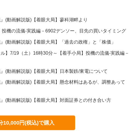
』(動画解説版)【着眼大局】蓼科湖畔より
信】投機の流儀-実践編－6902デンソー、目先の買いタイミング
』(動画解説版)【着眼大局】「過去の政権」と「株価」
】7/19（土）16時30分～【着手小局】投機の流儀-実践編－
』(動画解説版)【着眼大局】日本製鉄/東電について
』(動画解説版)【着眼大局】懸念材料はあるが、調整あって
』(動画解説版)【着眼大局】対面証券との付き合い方
分10,000円(税込)で購入