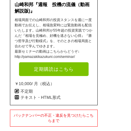
山崎和邦『週報 投機の流儀（動画
解説版)』
相場局面での山崎和邦の投資スタンスを週に一度
動画でお伝えし、相場急変時には緊急動画も配信
いたします。山崎和邦が55年超の投資実践でつか
んだ『相場を見極め、好機を逃さない心得』『勝
つ哲学及び行動様式』を、そのときの相場局面と
合わせて学んでゆきます。
最新セミナーの動画はこちらからどうぞ↓
http://yamazakikazukuni.com/seminar/
定期購読はこちら
￥10,000/ 月（税込）
不定期
テキスト・HTML形式
バックナンバーの不正・違反を見つけたらこち
らまで