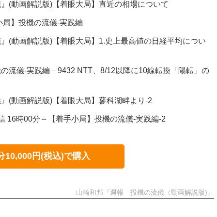
』(動画解説版)【着眼大局】直近の相場について
小局】投機の流儀-実践編
』(動画解説版)【着眼大局】1.史上最高値の日経平均につい
流儀-実践編－9432 NTT、8/12以降に10線転換「陽転」の
』(動画解説版)【着眼大局】蓼科湖畔より-2
配信 16時00分～【着手小局】投機の流儀-実践編-2
分10,000円(税込)で購入
山崎和邦『週報 投機の流儀（動画解説版)』