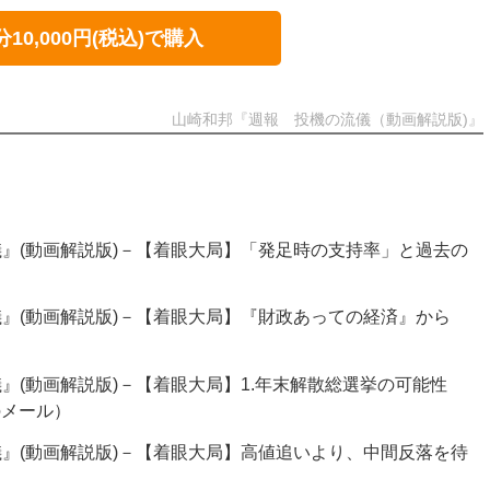
分10,000円(税込)で購入
山崎和邦『週報 投機の流儀（動画解説版)』
』(動画解説版)－【着眼大局】「発足時の支持率」と過去の
』(動画解説版)－【着眼大局】『財政あっての経済』から
』(動画解説版)－【着眼大局】1.年末解散総選挙の可能性
のメール）
』(動画解説版)－【着眼大局】高値追いより、中間反落を待