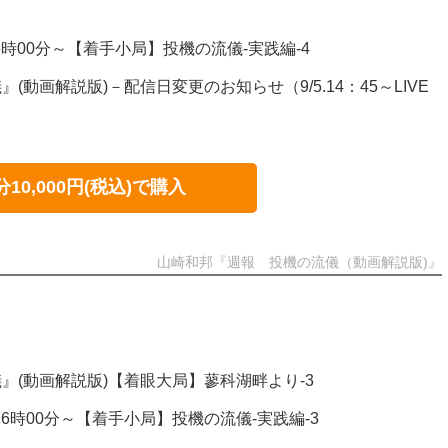
 16時00分～【着手小局】投機の流儀-実践編-4
動画解説版)－配信日変更のお知らせ（9/5.14：45～LIVE
分10,000円(税込)で購入
山崎和邦『週報 投機の流儀（動画解説版)』
』(動画解説版)【着眼大局】蓼科湖畔より-3
E 16時00分～【着手小局】投機の流儀-実践編-3