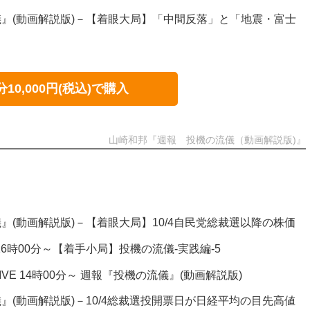
』(動画解説版)－【着眼大局】「中間反落」と「地震・富士
分10,000円(税込)で購入
山崎和邦『週報 投機の流儀（動画解説版)』
』(動画解説版)－【着眼大局】10/4自民党総裁選以降の株価
E 16時00分～【着手小局】投機の流儀-実践編-5
LIVE 14時00分～ 週報『投機の流儀』(動画解説版)
』(動画解説版)－10/4総裁選投開票日が日経平均の目先高値