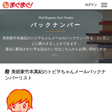
ログイン
Mail Magazine Back Number
バックナンバー
美術家竹本真紀のトビヲちゃんメール
のバックナンバーを、1ヶ月ご
とに購入することができます。
過去に配信された号を読みたい方はこちらからお買い求めくださ
い。
美術家竹本真紀のトビヲちゃんメール
バックナ
ンバーリスト