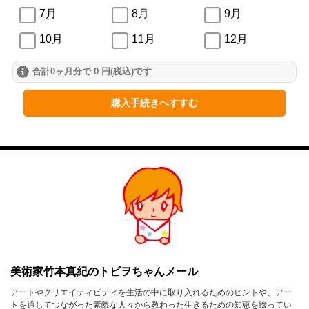
7月
8月
9月
10月
11月
12月
合計0ヶ月分で 0 円(税込)です
2024年
1月
2月
3月
購入手続きへすすむ
4月
5月
6月
7月
8月
9月
10月
11月
12月
2023年
1月
2月
3月
4月
5月
6月
美術家竹本真紀のトビヲちゃんメール
7月
8月
9月
アートやクリエイティビティを生活の中に取り入れるためのヒントや、アー
トを通してつながった素敵な人々から教わった生きるための知恵を綴ってい