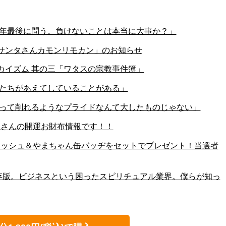
269「今年最後に問う。負けないことは本当に大事か？」
】「サンタさんカモンリモカン」のお知らせ
ワカイズム 其の三「ワタスの宗教事件簿」
68「僕たちがあえてしていることがある」
267「謝って削れるようなプライドなんて大したものじゃない」
黒龍さんの開運お財布情報です！！
サコッシュ＆やまちゃん缶バッヂをセットでプレゼント！当選者
66「保存版。ビジネスという困ったスピリチュアル業界。僕らが知っ