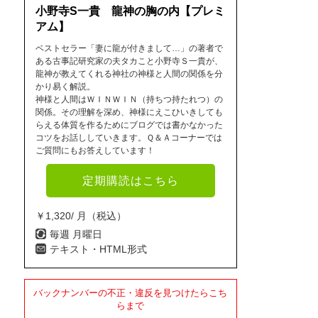
小野寺S一貴 龍神の胸の内【プレミ
アム】
ベストセラー「妻に龍が付きまして…」の著者で
ある古事記研究家の夫タカこと小野寺Ｓ一貴が、
龍神が教えてくれる神社の神様と人間の関係を分
かり易く解説。
神様と人間はＷＩＮＷＩＮ（持ちつ持たれつ）の
関係。その理解を深め、神様にえこひいきしても
らえる体質を作るためにブログでは書かなかった
コツをお話ししていきます。Ｑ＆Ａコーナーでは
ご質問にもお答えしています！
定期購読はこちら
￥1,320/ 月（税込）
毎週 月曜日
テキスト・HTML形式
バックナンバーの不正・違反を見つけたらこち
らまで