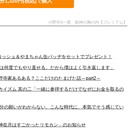
分1,320円(税込)で購入
小野寺S一貴 龍神の胸の内【プレミアム】
サコッシュ＆やまちゃん缶バッヂをセットでプレゼント！
265「人は何度でもやり直せる。だから僕はよく引き返します」
小野寺家あるある？ここだけのたまげた話～part2～
】ワカイズム 其の二「一緒に参拝するだけでなぜにお金を取るの
264「自分の願いがわからない。こんな時代に、本気でそう感じてい
】「神在月はすごかったリモカン」のお知らせ