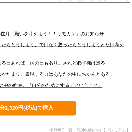
「神在月、願いを叶えよう！！リモカン」のお知らせ
56「負けたらどうしよう、ではなく勝ったらどうしようとだけ考え
55「晴れる日あれば、雨の日もあり。されど必ず機は巡る」
54「愛のかたまり。表現する力はあなたの中にちゃんとある」
3「自分の中の約束。『自分のためにする』ということ」
分1,320円(税込)で購入
小野寺S一貴 龍神の胸の内【プレミアム】