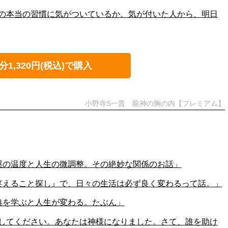
8「自分の本当の習慣に気がついているか。気が付いた人から、明日
分1,320円(税込)で購入
小野寺S一貴 龍神の胸の内【プレミアム】
47「部屋の温度と人生の微調整。その絶妙な関係のお話」
46「『笑えること探し』で、日々の生活は必ず良く変わるって話。」
5「古典を学ぶと人生が変わる。たぶん」
4「想像してください。あなたは神様になりました。さて、誰を助け