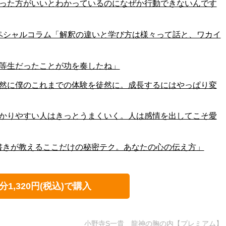
261「やった方がいいとわかっているのになぜか行動できないんです
スペシャルコラム「解釈の違いと学び方は様々って話と、ワカイ
60「劣等生だったことが功を奏したね」
259「徒然に僕のこれまでの体験を徒然に。成長するにはやっぱり変
258「わかりやすい人はきっとうまくいく。人は感情を出してこそ愛
57「物書きが教えるここだけの秘密テク。あなたの心の伝え方」
分1,320円(税込)で購入
小野寺S一貴 龍神の胸の内【プレミアム】