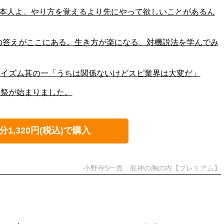
263「日本人よ。やり方を覚えるより先にやって欲しいことがあるん
62「真の答えがここにある。生き方が楽になる、対機説法を学んでみ
ワカイズム其の一「うちは関係ないけどスピ業界は大変だ」
迎祭が始まりました。
分1,320円(税込)で購入
小野寺S一貴 龍神の胸の内【プレミアム】