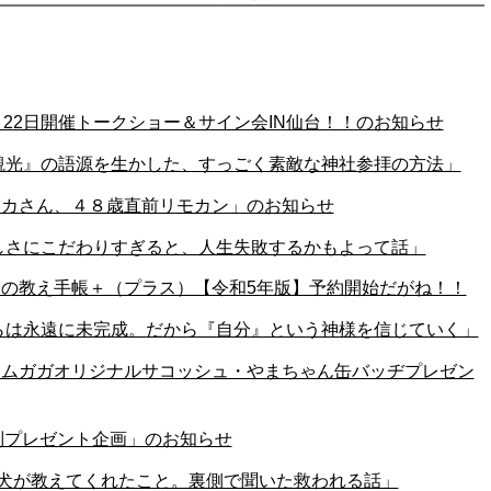
0月22日開催トークショー＆サイン会IN仙台！！のお知らせ
52「『観光』の語源を生かした、すっごく素敵な神社参拝の方法」
「タカさん、４８歳直前リモカン」のお知らせ
51「正しさにこだわりすぎると、人生失敗するかもよって話」
龍神の教え手帳＋（プラス）【令和5年版】予約開始だがね！！
50「僕らは永遠に未完成。だから『自分』という神様を信じていく」
チームガガオリジナルサコッシュ・やまちゃん缶バッヂプレゼン
別プレゼント企画」のお知らせ
9「盲導犬が教えてくれたこと。裏側で聞いた救われる話」