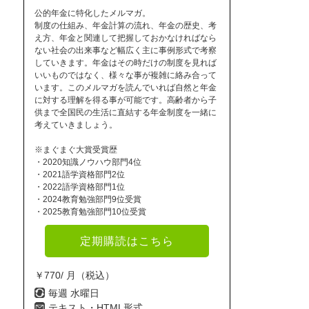
公的年金に特化したメルマガ。
制度の仕組み、年金計算の流れ、年金の歴史、考
え方、年金と関連して把握しておかなければなら
ない社会の出来事など幅広く主に事例形式で考察
していきます。年金はその時だけの制度を見れば
いいものではなく、様々な事が複雑に絡み合って
います。このメルマガを読んでいれば自然と年金
に対する理解を得る事が可能です。高齢者から子
供まで全国民の生活に直結する年金制度を一緒に
考えていきましょう。
※まぐまぐ大賞受賞歴
・2020知識ノウハウ部門4位
・2021語学資格部門2位
・2022語学資格部門1位
・2024教育勉強部門9位受賞
・2025教育勉強部門10位受賞
定期購読はこちら
￥770/ 月（税込）
毎週 水曜日
テキスト・HTML形式