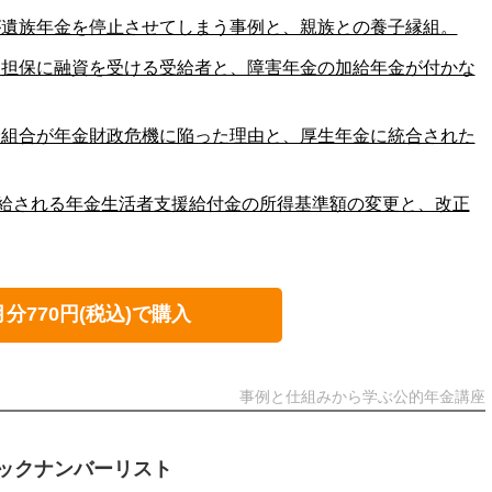
費が遺族年金を停止させてしまう事例と、親族との養子縁組。
金を担保に融資を受ける受給者と、障害年金の加給年金が付かな
共済組合が年金財政危機に陥った理由と、厚生年金に統合された
支給される年金生活者支援給付金の所得基準額の変更と、改正
月分770円(税込)で購入
事例と仕組みから学ぶ公的年金講座
ックナンバーリスト