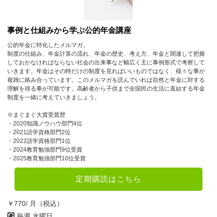
事例と仕組みから学ぶ公的年金講座
公的年金に特化したメルマガ。
制度の仕組み、年金計算の流れ、年金の歴史、考え方、年金と関連して把握
しておかなければならない社会の出来事など幅広く主に事例形式で考察して
いきます。年金はその時だけの制度を見ればいいものではなく、様々な事が
複雑に絡み合っています。このメルマガを読んでいれば自然と年金に対する
理解を得る事が可能です。高齢者から子供まで全国民の生活に直結する年金
制度を一緒に考えていきましょう。
※まぐまぐ大賞受賞歴
・2020知識ノウハウ部門4位
・2021語学資格部門2位
・2022語学資格部門1位
・2024教育勉強部門9位受賞
・2025教育勉強部門10位受賞
定期購読はこちら
￥770/ 月（税込）
毎週 水曜日