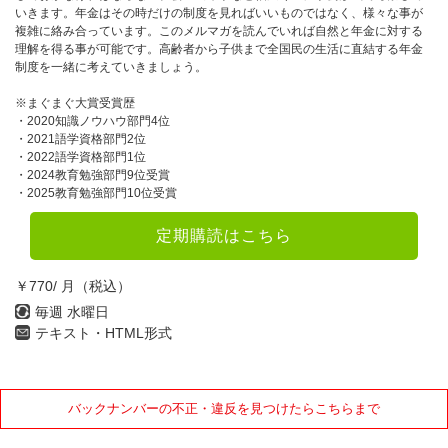
いきます。年金はその時だけの制度を見ればいいものではなく、様々な事が
複雑に絡み合っています。このメルマガを読んでいれば自然と年金に対する
理解を得る事が可能です。高齢者から子供まで全国民の生活に直結する年金
制度を一緒に考えていきましょう。
※まぐまぐ大賞受賞歴
・2020知識ノウハウ部門4位
・2021語学資格部門2位
・2022語学資格部門1位
・2024教育勉強部門9位受賞
・2025教育勉強部門10位受賞
定期購読はこちら
￥770/ 月（税込）
毎週 水曜日
テキスト・HTML形式
バックナンバーの不正・違反を見つけたらこちらまで