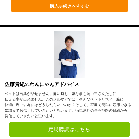
1月
2月
3月
購入手続きへすすむ
4月
5月
6月
7月
8月
9月
10月
11月
12月
2020年
1月
2月
3月
4月
5月
6月
佐藤貴紀のわんにゃんアドバイス
7月
8月
9月
ペットは言葉が話せません。痛い時も、嫌な事も飼い主さんたちに
伝える事が出来ません。このメルマガでは、そんなペットたちと一緒に
10月
11月
12月
快適に過ごす為にはどうしたらいいのか？そして、家庭で簡単に応用できる
知識までお伝えしていきたいと思います。病気以外の事も獣医の目線から
発信していきたいと思います。
2019年
定期購読はこちら
1月
2月
3月