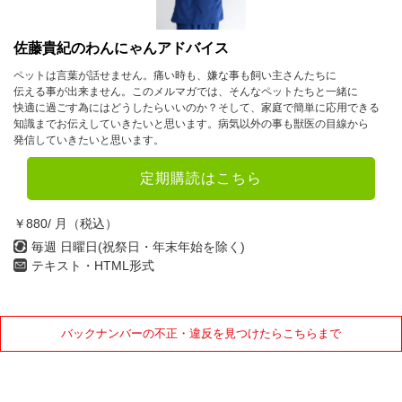
4月
5月
6月
佐藤貴紀のわんにゃんアドバイス
7月
8月
9月
ペットは言葉が話せません。痛い時も、嫌な事も飼い主さんたちに
伝える事が出来ません。このメルマガでは、そんなペットたちと一緒に
10月
11月
12月
快適に過ごす為にはどうしたらいいのか？そして、家庭で簡単に応用できる
知識までお伝えしていきたいと思います。病気以外の事も獣医の目線から
発信していきたいと思います。
2019年
定期購読はこちら
1月
2月
3月
4月
5月
6月
￥880/ 月（税込）
7月
8月
9月
毎週 日曜日(祝祭日・年末年始を除く)
テキスト・HTML形式
10月
11月
12月
2018年
バックナンバーの不正・違反を見つけたらこちらまで
1月
2月
3月
4月
5月
6月