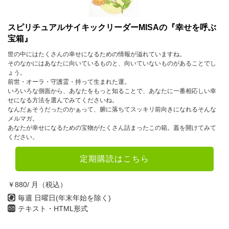
1月
2月
3月
4月
5月
6月
スピリチュアルサイキックリーダーMISAの『幸せを呼ぶ
宝箱』
7月
8月
9月
世の中にはたくさんの幸せになるための情報が溢れていますね。
10月
11月
12月
そのなかにはあなたに向いているものと、向いていないものがあることでし
ょう。
前世・オーラ・守護霊・持って生まれた運。
2022年
いろいろな側面から、あなたをもっと知ることで、あなたに一番相応しい幸
せになる方法を選んでみてくださいね。
1月
2月
3月
なんだぁそうだったのかぁって、腑に落ちてスッキリ前向きになれるそんな
メルマガ。
4月
5月
6月
あなたが幸せになるための宝物がたくさん詰まったこの箱。蓋を開けてみて
ください。
7月
8月
9月
定期購読はこちら
10月
11月
12月
￥880/ 月（税込）
2021年
毎週 日曜日(年末年始を除く)
1月
2月
3月
テキスト・HTML形式
4月
5月
6月