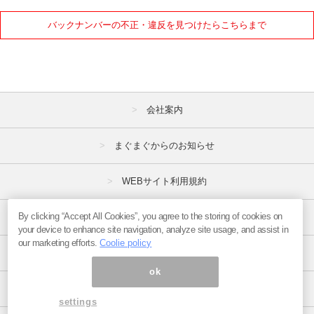
7月
8月
9月
バックナンバーの不正・違反を見つけたらこちらまで
10月
11月
12月
2020年
会社案内
1月
2月
3月
4月
5月
6月
まぐまぐからのお知らせ
7月
8月
9月
WEBサイト利用規約
10月
11月
12月
By clicking “Accept All Cookies”, you agree to the storing of cookies on
プライバシーポリシー
2019年
your device to enhance site navigation, analyze site usage, and assist in
our marketing efforts.
Coolie policy
1月
2月
3月
特定商取引法
ok
4月
5月
6月
広告掲載はこちら
settings
7月
8月
9月