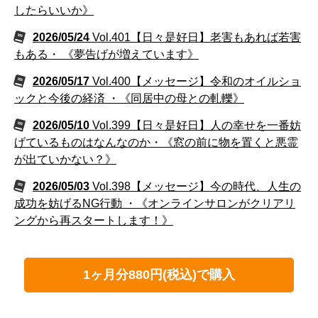
したらいいか》
2026/05/24
Vol.401【日々是好日】老害もあれば若害
もある・ 《夢告げが増えています》
2026/05/17
Vol.400【メッセージ】令和のオイルショ
ックと今後の経済 ・《同居中の母との軋轢》
2026/05/10
Vol.399【日々是好日】人の幸せを一番妨
げているものはなんなのか・《窓の前に物を置くと悪霊
が出ていかない？》
2026/05/03
Vol.398【メッセージ】今の時代、人生の
成功を妨げるNG行動 ・《オンラインサロンがクリアリ
ングから再スタートします！》
1ヶ月分880円(税込)で購入