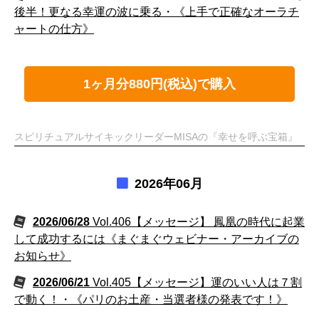
後半！更なる幸運の波に乗る・《上手で正確なオーラチ
ャートの仕方》
1ヶ月分880円(税込)で購入
スピリチュアルサイキックリーダーMISAの『幸せを呼ぶ宝箱』
2026年06月
2026/06/28
Vol.406【メッセージ】 鳳凰の時代に起業
して成功するには《まぐまぐウェビナー・アーカイブの
お知らせ》
2026/06/21
Vol.405【メッセージ】運のいい人は７割
で動く！・《パリのお土産・当選者様の発表です！》