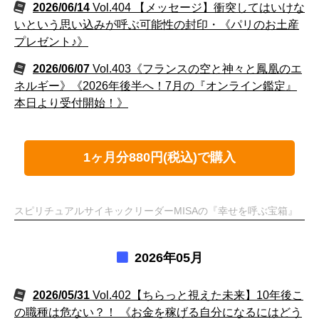
2026/06/14
Vol.404 【メッセージ】衝突してはいけな
いという思い込みが呼ぶ可能性の封印・《パリのお土産
プレゼント♪》
2026/06/07
Vol.403《フランスの空と神々と鳳凰のエ
ネルギー》《2026年後半へ！7月の『オンライン鑑定』
本日より受付開始！》
1ヶ月分880円(税込)で購入
スピリチュアルサイキックリーダーMISAの『幸せを呼ぶ宝箱』
2026年05月
2026/05/31
Vol.402【ちらっと視えた未来】10年後こ
の職種は危ない？！ 《お金を稼げる自分になるにはどう