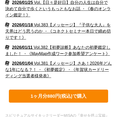
2026/01/25
Vol.【日々是好日】自分の人生は自分で
決めて自分で歩くというもっともなお話 ・《春のオンラ
イン鑑定！》
2026/01/18
Vol.383【メッセージ】『子供な大人』を
天界はどう思うのか ・《コネクトセミナー本日で締め切
りです！》
2026/01/11
Vol.382【初夢診断】あなたの初夢鑑定し
ました！ ・《MayMap作成ワーク参加希望アンケート》
2026/01/04
Vol.381【メッセージ】さあ！2026年どん
な1年になる？！ ・《初夢鑑定》・《年賀状カードリー
ディング当選者様発表》
1ヶ月分880円(税込)で購入
スピリチュアルサイキックリーダーMISAの『幸せを呼ぶ宝箱』