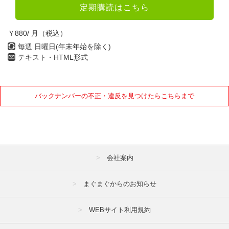
定期購読はこちら
10月
11月
12月
￥880/ 月（税込）
2021年
毎週 日曜日(年末年始を除く)
1月
2月
3月
テキスト・HTML形式
4月
5月
6月
7月
8月
9月
バックナンバーの不正・違反を見つけたらこちらまで
10月
11月
12月
2020年
会社案内
1月
2月
3月
4月
5月
6月
まぐまぐからのお知らせ
7月
8月
9月
WEBサイト利用規約
10月
11月
12月