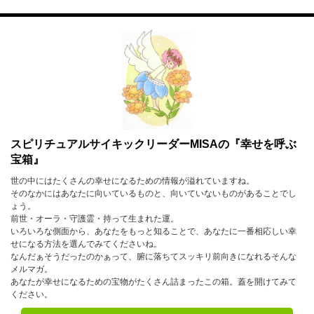
7月
8月
9月
10月
11月
12月
2023年
1月
2月
3月
4月
5月
6月
スピリチュアルサイキックリーダーMISAの『幸せを呼ぶ
宝箱』
7月
8月
9月
世の中にはたくさんの幸せになるための情報が溢れていますね。
10月
11月
12月
そのなかにはあなたに向いているものと、向いていないものがあることでし
ょう。
前世・オーラ・守護霊・持って生まれた運。
2022年
いろいろな側面から、あなたをもっと知ることで、あなたに一番相応しい幸
せになる方法を選んでみてくださいね。
1月
2月
3月
なんだぁそうだったのかぁって、腑に落ちてスッキリ前向きになれるそんな
メルマガ。
4月
5月
6月
あなたが幸せになるための宝物がたくさん詰まったこの箱。蓋を開けてみて
ください。
7月
8月
9月